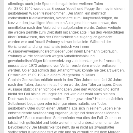
allerdings auch jede Spur und es gab keine weiteren Taten.
Am 28.06.1946 wurde das Ehepaar Youell und Peggy Swinney in einem
gestohlenen Wagen festgenommen. Der Mann, ein mehrfach
vorbestrafter Kleinkrimineller, avancierte zum Hauptverdächtigen, da
kurz vor den jeweiligen Morden ein Auto gestohlen worden war, das
unmittelbar nach den Verbrechen aufgefunden wurde. Zudem verfügte
die wegen Beihilfe zum Diebstahl mit angeklagte Frau des Verdächtigen
über Detailwissen, das der Öffentlichkeit nie zugänglich gemacht
worden war und Youell Swinney schwer belastete. Während der
Gerichtsverhandlung machte sie jedoch von ihrem
Aussageverweigerungsrecht gegenüber ihrem Ehemann Gebrauch.
Swinney wurde schließlich wegen Autodiebstahls und
gewohnheitsmäßiger Körperverletzung zu lebenslanger Haft verurteilt,
musste aber 1973 aufgrund von Verfahrensfehlern wieder entlassen
werden. Ob er tatsächlich das „Phantom“ war, konnte nie geklärt werden.
Er starb am 15.09.1994 in einem Pflegeheim in Dallas.
Captain Gonzaullas erklärte noch in den 70er Jahren und fast 30 Jahre
nach den Taten, dass er nie aufhören würde, den Täter zu jagen. Diese
Aussage stützt daher nicht die Angaben über den Autodieb und somit
bleibt der Fall bis heute ungeklärt und wird dies wohl auch bleiben.
Doch was ist dann aus dem wahren Täter geworden? Hat er tatsächlich
Selbstmord begangen oder ist er gar eines natürlichen Todes
gestorben? Oder durch einen Unfall? Hatte sich in seinem Leben eine
entscheidende Veränderung ergeben, aufgrund derer er das Morden
unterließ? Bei so manchem Serienmörder war dies der Fall. Oder ist er
tatsächlich geflüchtet und lebte weiterhin und unbescholten unter der
Bevölkerung? Die Möglichkeit besteht, da er nicht als zwanghafter
sadistischer Killer eingestuft wurde und so vermutlich mit dem Morden