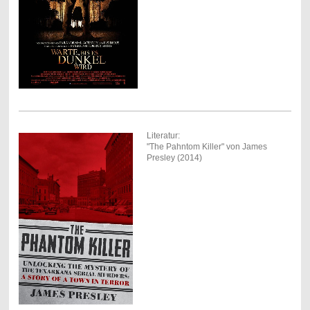
Literatur:
"The Pahntom Killer" von James
Presley (2014)