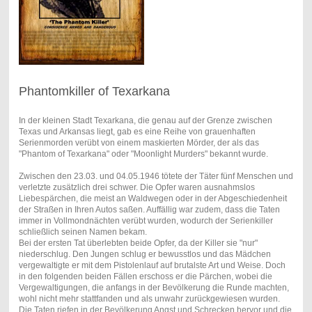
Phantomkiller of Texarkana
In der kleinen Stadt Texarkana, die genau auf der Grenze zwischen
Texas und Arkansas liegt, gab es eine Reihe von grauenhaften
Serienmorden verübt von einem maskierten Mörder, der als das
"Phantom of Texarkana" oder "Moonlight Murders" bekannt wurde.
Zwischen den 23.03. und 04.05.1946 tötete der Täter fünf Menschen und
verletzte zusätzlich drei schwer. Die Opfer waren ausnahmslos
Liebespärchen, die meist an Waldwegen oder in der Abgeschiedenheit
der Straßen in Ihren Autos saßen. Auffällig war zudem, dass die Taten
immer in Vollmondnächten verübt wurden, wodurch der Serienkiller
schließlich seinen Namen bekam.
Bei der ersten Tat überlebten beide Opfer, da der Killer sie "nur"
niederschlug. Den Jungen schlug er bewusstlos und das Mädchen
vergewaltigte er mit dem Pistolenlauf auf brutalste Art und Weise. Doch
in den folgenden beiden Fällen erschoss er die Pärchen, wobei die
Vergewaltigungen, die anfangs in der Bevölkerung die Runde machten,
wohl nicht mehr stattfanden und als unwahr zurückgewiesen wurden.
Die Taten riefen in der Bevölkerung Angst und Schrecken hervor und die