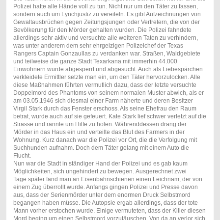
Polizei hatte alle Hände voll zu tun. Nicht nur um den Täter zu fassen,
sondern auch um Lynchjustiz zu vereiteln. Es gibt Aufzeichnungen von
Gewaltausbrüchen gegen Zeitungsjungen oder Vertretern, die von der
Bevölkerung für den Mörder gehalten wurden. Die Polizei fahndete
allerdings sehr aktiv und versuchte alle weiteren Taten zu verhindern,
was unter anderem dem sehr ehrgeizigen Polizeichef der Texas
Rangers Captain Gonzaullas zu verdanken war. Straßen, Waldgebiete
und teilweise die ganze Stadt Texarkana mit immerhin 44.000
Einwohnern wurde abgesperrt und abgesucht. Auch als Liebespärchen
verkleidete Ermittler setzte man ein, um den Täter hervorzulocken. Alle
diese Maßnahmen führten vermutlich dazu, dass der letzte versuchte
Doppelmord des Phantoms von seinem normalen Muster abwich, als er
am 03.05.1946 sich diesmal einer Farm näherte und deren Besitzer
Virgil Stark durch das Fenster erschoss. Als seine Ehefrau den Raum
betrat, wurde auch auf sie gefeuert. Kate Stark lief schwer verletzt auf die
Strasse und rannte um Hilfe zu holen. Währenddessen drang der
Mörder in das Haus ein und verteilte das Blut des Farmers in der
Wohnung. Kurz danach war die Polizei vor Ort, die die Verfolgung mit
Suchhunden aufnahm. Doch dem Täter gelang mit einem Auto die
Flucht.
Nun war die Stadt in ständiger Hand der Polizei und es gab kaum
Möglichkeiten, sich ungehindert zu bewegen. Ausgerechnet zwei
Tage später fand man an Eisenbahnschienen einen Leichnam, der von
einem Zug überrollt wurde. Anfangs gingen Polizei und Presse davon
aus, dass der Serienmörder unter dem enormen Druck Selbstmord
begangen haben müsse. Die Autopsie ergab allerdings, dass der tote
Mann vorher erstochen wurde. Einige vermuteten, dass der Killer diesen
Mord beging um einen Selbstmord vorzutäuschen. Von da an verlor sich