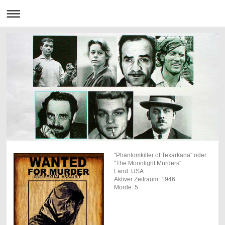
"Phantomkiller of Texarkana" oder
"The Moonlight Murders"
Land: USA
Aktiver Zeitraum: 1946
Morde: 5