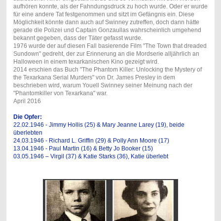
aufhören konnte, als der Fahndungsdruck zu hoch wurde. Oder er wurde
für eine andere Tat festgenommen und sitzt im Gefängnis ein. Diese
Möglichkeit könnte dann auch auf Swinney zutreffen, doch dann hätte
gerade die Polizei und Captain Gonzaullas wahrscheinlich umgehend
bekannt gegeben, dass der Täter gefasst wurde.
1976 wurde der auf diesen Fall basierende Film "The Town that dreaded
Sundown" gedreht, der zur Erinnerung an die Mordserie alljährlich an
Halloween in einem texarkanischen Kino gezeigt wird.
2014 erschien das Buch "The Phantom Killer: Unlocking the Mystery of
the Texarkana Serial Murders" von Dr. James Presley in dem
beschrieben wird, warum Youell Swinney seiner Meinung nach der
"Phantomkiller von Texarkana" war.
April 2016
Die Opfer:
22.02.1946 - Jimmy Hollis (25) & Mary Jeanne Larey (19), beide
überlebten
24.03.1946 - Richard L. Griffin (29) & Polly Ann Moore (17)
13.04.1946 - Paul Martin (16) & Betty Jo Booker (15)
03.05.1946 – Virgil (37) & Katie Starks (36), Katie überlebt