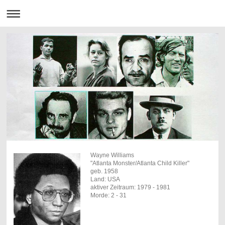
Wayne Williams
"Atlanta Monster/Atlanta Child Killer"
geb. 1958
Land: USA
aktiver Zeitraum: 1979 - 1981
Morde: 2 - 31