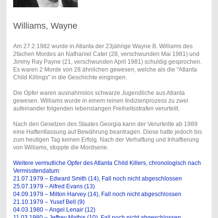
Williams, Wayne
Am 27.2.1982 wurde in Atlanta der 23jährige Wayne B. Williams des
2fachen Mordes an Nathaniel Cater (28, verschwunden Mai 1981) und
Jimmy Ray Payne (21, verschwunden April 1981) schuldig gesprochen.
Es waren 2 Morde von 28 ähnlichen gewesen, welche als die "Atlanta
Child Killings" in die Geschichte eingingen.
Die Opfer waren ausnahmslos schwarze Jugendliche aus Atlanta
gewesen. Williams wurde in einem reinen Indizienprozess zu zwei
aufeinander folgenden lebenslangen Freiheitsstrafen verurteilt.
Nach den Gesetzen des Staates Georgia kann der Verurteilte ab 1989
eine Haftentlassung auf Bewährung beantragen. Diese hatte jedoch bis
zum heutigen Tag keinen Erfolg. Nach der Verhaftung und Inhaftierung
von Williams, stoppte die Mordserie.
Weitere vermutliche Opfer des Atlanta Child Killers, chronologisch nach
Vermisstendatum:
21.07.1979 – Edward Smith (14), Fall noch nicht abgeschlossen
25.07.1979 – Alfred Evans (13)
04.09.1979 – Milton Harvey (14), Fall noch nicht abgeschlossen
21.10.1979 – Yusef Bell (9)
04.03.1980 – Angel Lenair (12)
11.03.1980 – Jeffrey Mathis (10), Fall noch nicht abgeschlossen