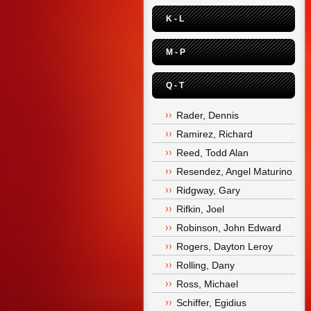
K - L
M - P
Q - T
Rader, Dennis
Ramirez, Richard
Reed, Todd Alan
Resendez, Angel Maturino
Ridgway, Gary
Rifkin, Joel
Robinson, John Edward
Rogers, Dayton Leroy
Rolling, Dany
Ross, Michael
Schiffer, Egidius