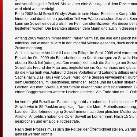
und verständigt die Polizei. Als sie aber eine Aussage auf dem Revier mach
wird nicht weiterverfolgt.
Ende 2008 lockt Sowell Gladys Wade in sein Haus. Bei einem Kampf st
hinunter und durch einen gezielten Tritt von Wade zwischen Sowells Bein
kann sie Sowell eindeutig als ihren Peiniger identifizieren. Als dieser bef
bestehlen wollen. Die Beamten glauben dem Mann und auch in diesem Fall 
Anfang 2009 werden immer mehr Frauen vermisst, die alle eins gleich h
mittellos und wurden zuletzt in der Imperial Avenue gesehen, doch noch 
Zusammenhang.
Auch ein weiterer Vorfall mit Latundra Billups im Sept. 2009 wird vorerst vo
Erst als im Okt. 2009 ein Bauarbeiter einen Krankenwagen zu Sowells Hau
oberen Stock fiel (oder gestoßen wurde) zieht sich die Schlinge um Sowell
Sowell als Freund der Frau aus, begleitet sie ins Krankenhaus und gibt a
da die Frau high war. Aufgrund dieses Vorfalles wird Latundra Billups er
Sache nach. Das Haus von Sowell wird, ohne dessen Anwesenheit, durchs
dem Dachboden, im Kriechkeller, unter der Treppe und im Garten stoßen
Leichen. Als man Sowell auf der Straße erkennt, wird er festgenommen. 
einem Bagger werden weitere Leichen entdeckt. Am Ende sind es 11 Opfe
Im Verhör gibt Sowell an, Blackouts gehabt zu haben und schiebt seiner 
Sowell wird in 85 Punkten angeklagt. Darunter Mord, Freiheitsberaubung
Laut den Überlebenden ging Sowell immer nach dem gleichen Muster vor
Alkohol. Angeblich haben die Opfer Sowell an Lori erinnert. Nach 15 Stu
gesprochen und erhält die Todesstrafe.
Nach dem Prozess muss sich die Polizei der Öffentlichkeit stellen, warum
gefasst werden konnte.