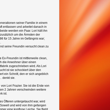
enerationen seiner Familie in einem
aft entlassen und arbeitet danach in
beide werden ein Paar. Lori hält ihn
h zusätzlich um die Ärmsten der
98 für 15 Jahre im Gefängnis war;
.
nd seine Freundin versucht clean zu
 Ex-Freundin ist mittlerweile clean,
ch die Anwohner über einen
abrik zugeschrieben wird. Als Lori
ht ist sie schockiert über den
t ein Schnitt, den er sich angeblich
… denkt sie.
on Lori Frazier. Sie ist die Erste von
ten 2 Jahren verschwinden weitere
k ist.
s Öfteren untergetaucht war, wird
n Sowell und wird von ihm gefangen
immer eine kopflose Leiche. Sie flieht