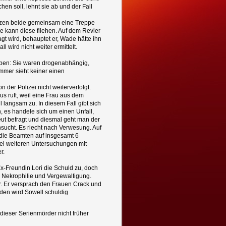
en soll, lehnt sie ab und der Fall
ürzen beide gemeinsam eine Treppe
e kann diese fliehen. Auf dem Revier
ragt wird, behauptet er, Wade hätte ihn
wird nicht weiter ermittelt.
aben: Sie waren drogenabhängig,
immer sieht keiner einen
n der Polizei nicht weiterverfolgt.
s ruft, weil eine Frau aus dem
 langsam zu. In diesem Fall gibt sich
n, es handele sich um einen Unfall,
neut befragt und diesmal geht man der
ucht. Es riecht nach Verwesung. Auf
 die Beamten auf insgesamt 6
Bei weiteren Untersuchungen mit
r.
Ex-Freundin Lori die Schuld zu, doch
, Nekrophilie und Vergewaltigung.
. Er versprach den Frauen Crack und
nden wird Sowell schuldig
 dieser Serienmörder nicht früher