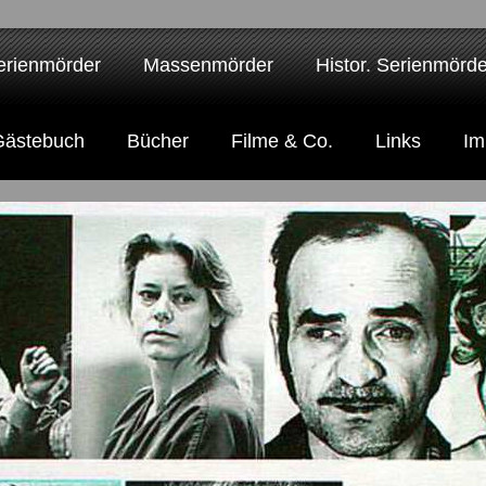
erienmörder
Massenmörder
Histor. Serienmörde
Gästebuch
Bücher
Filme & Co.
Links
Im