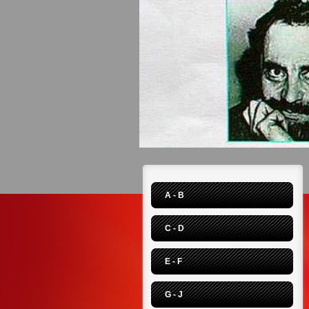
A - B
C - D
E - F
G - J