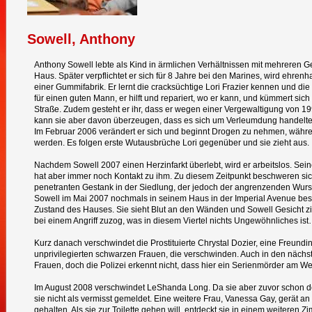
Sowell, Anthony
Anthony Sowell lebte als Kind in ärmlichen Verhältnissen mit mehreren G
Haus. Später verpflichtet er sich für 8 Jahre bei den Marines, wird ehrenh
einer Gummifabrik. Er lernt die cracksüchtige Lori Frazier kennen und die 
für einen guten Mann, er hilft und repariert, wo er kann, und kümmert sic
Straße. Zudem gesteht er ihr, dass er wegen einer Vergewaltigung von 19
kann sie aber davon überzeugen, dass es sich um Verleumdung handelte
Im Februar 2006 verändert er sich und beginnt Drogen zu nehmen, währe
werden. Es folgen erste Wutausbrüche Lori gegenüber und sie zieht aus.
Nachdem Sowell 2007 einen Herzinfarkt überlebt, wird er arbeitslos. Seine
hat aber immer noch Kontakt zu ihm. Zu diesem Zeitpunkt beschweren si
penetranten Gestank in der Siedlung, der jedoch der angrenzenden Wurstf
Sowell im Mai 2007 nochmals in seinem Haus in der Imperial Avenue besuc
Zustand des Hauses. Sie sieht Blut an den Wänden und Sowell Gesicht zier
bei einem Angriff zuzog, was in diesem Viertel nichts Ungewöhnliches ist
Kurz danach verschwindet die Prostituierte Chrystal Dozier, eine Freundin v
unprivilegierten schwarzen Frauen, die verschwinden. Auch in den nächs
Frauen, doch die Polizei erkennt nicht, dass hier ein Serienmörder am Wer
Im August 2008 verschwindet LeShanda Long. Da sie aber zuvor schon de
sie nicht als vermisst gemeldet. Eine weitere Frau, Vanessa Gay, gerät a
gehalten. Als sie zur Toilette gehen will, entdeckt sie in einem weiteren Z