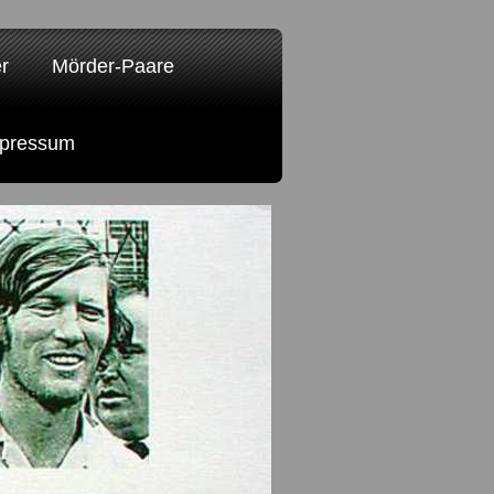
r
Mörder-Paare
pressum