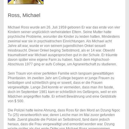
Ross, Michael
Michael Ross wurde am 26. Juli 1959 geboren Er war das erste von vier
Kindern seiner unglücklich verheirateten Eltern. Seine Mutter hatte
psychische Probleme, worunter die Kinder zu leiden hatten. Mindestens
zweimal war sie in psychiatrischen Einrichtungen. Als Michael acht
Jahre alt war, wurde er von seinem jugendlichen Onkel sexuell
missbraucht. Dieser Onkel beging Selbstmord, als er 14 war. Obwohl
traumatisiert war Michael ausgesprochen gut in der Schule. Er träumte
davon später eine eigene Farm zu haben. Nach dem Highschool-
Abschluss 1977 ging er aufs College, um Agrarwirtschaft zu studieren.
Sein Traum von einer perfekten Familie wich langsam gewalttätigen
Phantasien. Im zweiten Jahr am College begann er junge Frauen zu
belästigen und schließlich ging er soweit, dass er die Frauen
vergewaltigte. Lange Zeit konnte er vermeiden, dass man ihn fasste,
doch im September 1981 kam er schließlich ins Gefängnis, weil er ein
Mädchen angegriffen hatte. Er erhielt Bewährung und eine Geldstrafe
von $ 500.
Die Polizei hatte keine Ahnung, dass Ross für den Mord an Dzung Ngoc
Tu (25) verantwortlich war, deren Leiche man im Mai zuvor gefunden
hatte. Zuerst glaubte die Polizei an Selbstmord, fand dann jedoch
heraus, dass die Frau vergewaltigt und ermordet worden war. Dzung
würde später als das erste Opfer von Michael Ross angenommen