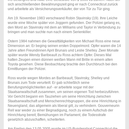
sich anschließenden Bewährungszeit ging er nach Connecticut zurück
und arbeitete als Versicherungsverkäufer, der von Tür zu Tür ging.
Am 19. November 1983 verschwand Robin Stavinsky (19). Ihre Leiche
wurde eine Woche später von Joggern gefunden. Der Polizei gelang es,
den Mord an Stavinsky mit dem an Williams und Taylor in Verbindung zu
bringen und man suchte nun nach einem Serienkiller.
Ostern 1984 nahmen die Gewalttätigkeiten von Michael Ross eine neue
Dimension an: Er beging seinen ersten Doppelmord. Opfer waren die 14
Jahre alten Freundinnen April Brunais und Leslie Shelley. Zwei Monate
später wurde Wendy Baribeault zu Ross achtem Opfer. Dieses Mal
hatten Zeugen einen dünnen weißen Mann mit Brille in einem alten
Toyota gesehen. Diese Beobachtung brachte den Durchbruch bei den
Ermittlungen der Polizei.
Ross wurde wegen Mordes an Baribeault, Stavinsky, Shelley und
Brunais zum Tode verurteilt. Er gab schließlich seine
Berufungsmöglichkeiten auf - er arbeitete sogar mit der
Staatsanwaltschaft zusammen, um seinen eigenen Tod herbeizuführen.
Vor Gericht begann ein Tauziehen um seine Hinrichtung zwischen
Staatsanwaltschaft und Menschenrechtsgruppen, die eine Hinrichtung in
Neuengland, das allgemein als liberal gilt, zu verhindern. Gouverneurin
Rell war weder zu einer Begnadigung, noch zu einem Aufschub der
Hinrichtung bereit, Bemühungen im Parlament, die Todesstrafe
gesetzlich abzuschaffen, scheiterten.
Am Freitag den 13.05.2005 wurde im US-Bundesstaat Connecticut die