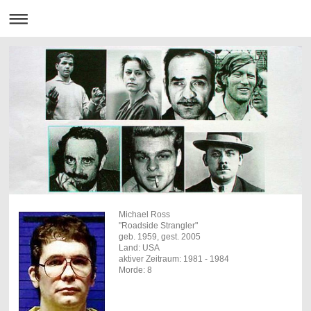
Michael Ross
"Roadside Strangler"
geb. 1959, gest. 2005
Land: USA
aktiver Zeitraum: 1981 - 1984
Morde: 8