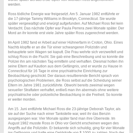
werden.
Ross tödliche Energie war freigesetzt. Am 5. Januar 1982 entführte er
die 17-jährige Tammy Williams in Brooklyn, Connecticut. Sie wurde
später vergewaltigt und erwürgt aufgefunden. Auf Michael Ross fiel kein
Verdacht. Das nächste Opfer war Paula Perrera zwei Monate später. Der
Mord an ihr konnte erst viele Jahre später Ross zugerechnet werden.
Im April 1982 fand er Arbeit auf einer Hühnerfarm in Croton, Ohio. Eines
Nachts klopfte er an die Tür einer schwangeren Polizistin und
behauptete sein Wagen sei kaputt. Die Frau wehrte sich verzweifelt und
schlug Ross in die Flucht. Sie gab eine Beschreibung und so konnte die
Polizei ihn am nächsten Tag ermitteln und verhaften. Diesmal holten ihn
seine Eltern auf Kaution aus dem Gefängnis, und er wurde zu Hause in
Connecticut für 16 Tage in eine psychiatrische Einrichtung zur
Beobachtung geschickt. Der daraus resultierende Bericht sprach von
psychologischen Problemen, die Ross selbst auf die Scheidung seiner
Eltern im Jahre 1981 zurückführte. Obwohl bereits zweimal wegen
sexueller Straftaten verhaftet, entließ man ihn abermals ohne weitere
psychiatrische oder polizeiliche Beobachtung in die Freiheit. So konnte
er weiter morden.
Am 15. Juni entführte Michael Ross die 23-jährige Deborah Taylor, als
sie auf der Suche nach einer Tankstelle war, weil ihr das Benzin
ausgegangen war. Vier Monate später fand man ihre Überreste. Im
August 1982 musste Ross in Ohio vor Gericht erscheinen wegen des
Angriffs auf die Polizistin. Er bekannte sich schuldig, ging für vier Monate
ins Gefängnis und hatte eine Geldstrafe von $ 1000 zu zahlen. Nach der