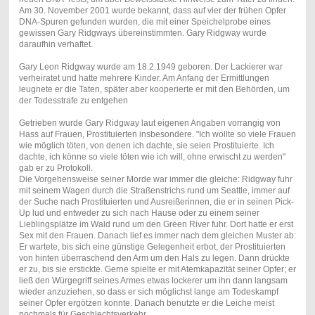
Am 30. November 2001 wurde bekannt, dass auf vier der frühen Opfer
DNA-Spuren gefunden wurden, die mit einer Speichelprobe eines
gewissen Gary Ridgways übereinstimmten. Gary Ridgway wurde
daraufhin verhaftet.
Gary Leon Ridgway wurde am 18.2.1949 geboren. Der Lackierer war
verheiratet und hatte mehrere Kinder. Am Anfang der Ermittlungen
leugnete er die Taten, später aber kooperierte er mit den Behörden, um
der Todesstrafe zu entgehen
Getrieben wurde Gary Ridgway laut eigenen Angaben vorrangig von
Hass auf Frauen, Prostituierten insbesondere. "Ich wollte so viele Frauen
wie möglich töten, von denen ich dachte, sie seien Prostituierte. Ich
dachte, ich könne so viele töten wie ich will, ohne erwischt zu werden"
gab er zu Protokoll.
Die Vorgehensweise seiner Morde war immer die gleiche: Ridgway fuhr
mit seinem Wagen durch die Straßenstrichs rund um Seattle, immer auf
der Suche nach Prostituierten und Ausreißerinnen, die er in seinen Pick-
Up lud und entweder zu sich nach Hause oder zu einem seiner
Lieblingsplätze im Wald rund um den Green River fuhr. Dort hatte er erst
Sex mit den Frauen. Danach lief es immer nach dem gleichen Muster ab:
Er wartete, bis sich eine günstige Gelegenheit erbot, der Prostituierten
von hinten überraschend den Arm um den Hals zu legen. Dann drückte
er zu, bis sie erstickte. Gerne spielte er mit Atemkapazität seiner Opfer; er
ließ den Würgegriff seines Armes etwas lockerer um ihn dann langsam
wieder anzuziehen, so dass er sich möglichst lange am Todeskampf
seiner Opfer ergötzen konnte. Danach benutzte er die Leiche meist
nochmals für Geschlechtsverkehr.