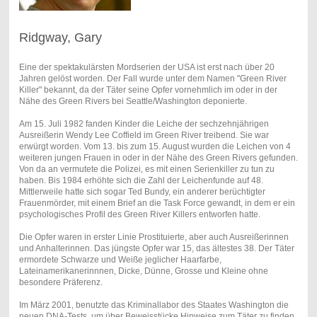
Ridgway, Gary
Eine der spektakulärsten Mordserien der USA ist erst nach über 20
Jahren gelöst worden. Der Fall wurde unter dem Namen "Green River
Killer" bekannt, da der Täter seine Opfer vornehmlich im oder in der
Nähe des Green Rivers bei Seattle/Washington deponierte.
Am 15. Juli 1982 fanden Kinder die Leiche der sechzehnjährigen
Ausreißerin Wendy Lee Coffield im Green River treibend. Sie war
erwürgt worden. Vom 13. bis zum 15. August wurden die Leichen von 4
weiteren jungen Frauen in oder in der Nähe des Green Rivers gefunden.
Von da an vermutete die Polizei, es mit einen Serienkiller zu tun zu
haben. Bis 1984 erhöhte sich die Zahl der Leichenfunde auf 48.
Mittlerweile hatte sich sogar
Ted Bundy
, ein anderer berüchtigter
Frauenmörder, mit einem Brief an die Task Force gewandt, in dem er ein
psychologisches Profil des Green River Killers entworfen hatte.
Die Opfer waren in erster Linie Prostituierte, aber auch Ausreißerinnen
und Anhalterinnen. Das jüngste Opfer war 15, das ältestes 38. Der Täter
ermordete Schwarze und Weiße jeglicher Haarfarbe,
Lateinamerikanerinnnen, Dicke, Dünne, Grosse und Kleine ohne
besondere Präferenz.
Im März 2001, benutzte das Kriminallabor des Staates Washington die
neuen DNA-Tests, um über Beweisstücke Hinweise zum Täter zu finden.