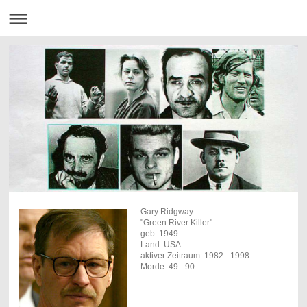
Gary Ridgway
"Green River Killer"
geb. 1949
Land: USA
aktiver Zeitraum: 1982 - 1998
Morde: 49 - 90