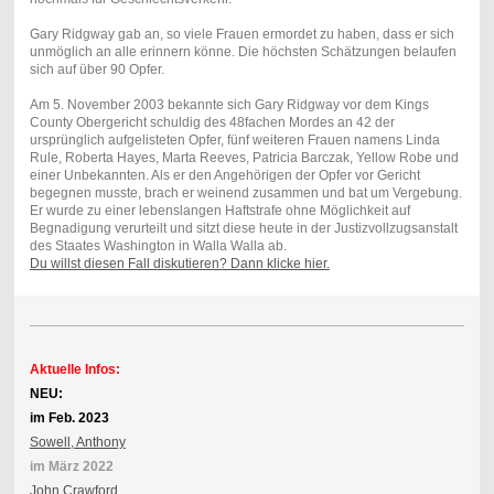
Gary Ridgway gab an, so viele Frauen ermordet zu haben, dass er sich
unmöglich an alle erinnern könne. Die höchsten Schätzungen belaufen
sich auf über 90 Opfer.
Am 5. November 2003 bekannte sich Gary Ridgway vor dem Kings
County Obergericht schuldig des 48fachen Mordes an 42 der
ursprünglich aufgelisteten Opfer, fünf weiteren Frauen namens Linda
Rule, Roberta Hayes, Marta Reeves, Patricia Barczak, Yellow Robe und
einer Unbekannten. Als er den Angehörigen der Opfer vor Gericht
begegnen musste, brach er weinend zusammen und bat um Vergebung.
Er wurde zu einer lebenslangen Haftstrafe ohne Möglichkeit auf
Begnadigung verurteilt und sitzt diese heute in der Justizvollzugsanstalt
des Staates Washington in Walla Walla ab.
Du willst diesen Fall diskutieren? Dann klicke hier.
Aktuelle Infos:
NEU:
im Feb. 2023
Sowell, Anthony
im März 2022
John Crawford