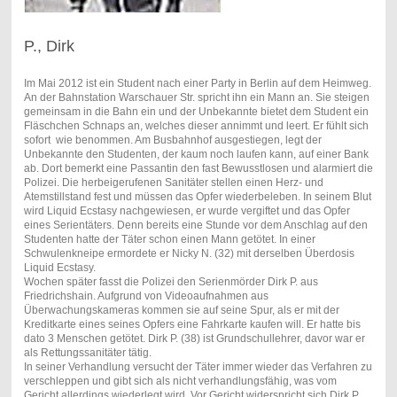
P., Dirk
Im Mai 2012 ist ein Student nach einer Party in Berlin auf dem Heimweg.
An der Bahnstation Warschauer Str. spricht ihn ein Mann an. Sie steigen
gemeinsam in die Bahn ein und der Unbekannte bietet dem Student ein
Fläschchen Schnaps an, welches dieser annimmt und leert. Er fühlt sich
sofort wie benommen. Am Busbahnhof ausgestiegen, legt der
Unbekannte den Studenten, der kaum noch laufen kann, auf einer Bank
ab. Dort bemerkt eine Passantin den fast Bewusstlosen und alarmiert die
Polizei. Die herbeigerufenen Sanitäter stellen einen Herz- und
Atemstillstand fest und müssen das Opfer wiederbeleben. In seinem Blut
wird Liquid Ecstasy nachgewiesen, er wurde vergiftet und das Opfer
eines Serientäters. Denn bereits eine Stunde vor dem Anschlag auf den
Studenten hatte der Täter schon einen Mann getötet. In einer
Schwulenkneipe ermordete er Nicky N. (32) mit derselben Überdosis
Liquid Ecstasy.
Wochen später fasst die Polizei den Serienmörder Dirk P. aus
Friedrichshain. Aufgrund von Videoaufnahmen aus
Überwachungskameras kommen sie auf seine Spur, als er mit der
Kreditkarte eines seines Opfers eine Fahrkarte kaufen will. Er hatte bis
dato 3 Menschen getötet. Dirk P. (38) ist Grundschullehrer, davor war er
als Rettungssanitäter tätig.
In seiner Verhandlung versucht der Täter immer wieder das Verfahren zu
verschleppen und gibt sich als nicht verhandlungsfähig, was vom
Gericht allerdings wiederlegt wird. Vor Gericht widerspricht sich Dirk P.