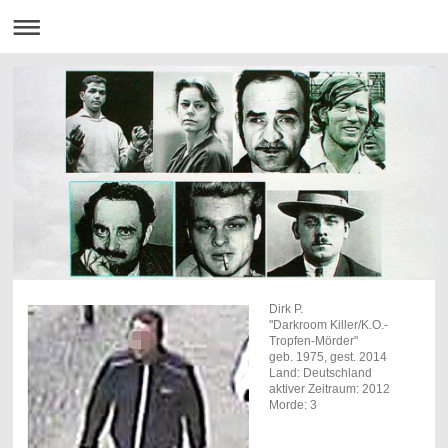
Dirk P.
"Darkroom Killer/K.O.-
Tropfen-Mörder"
geb. 1975, gest. 2014
Land: Deutschland
aktiver Zeitraum: 2012
Morde: 3