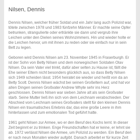
Nilsen, Dennis
Dennis Nilsen, welcher früher Soldat und ein Jahr lang auch Polizist war,
tötete zwischen 1978 und 1983 fünfzehn Männer. Er machte seine Opfer
betrunken, strangulierte oder ertränkte sie dann und vergrub ihre
Leichen unter den Dielen seines Wohnzimmers. Hin und wieder holte er
die Leichen hervor, um mit ihnen zu reden oder sie einfach nur in sein
Bett zu legen.
Geboren wird Dennis Nilsen am 23. November 1945 in Fraserburgh. Er
ist der Sohn von Betty Nilsen und dem norwegischen Soldaten Olav
Nilsen. Da sein Vater viel trinkt, dafür aber selten zu Hause ist, fällt die
Ehe seiner Eltern nicht besonders glücklich aus, so dass Betty Nilsen
sich 1949 scheiden lässt. 1954 heiratet sie wieder und heißt von da an
Betty Scott. Dennis Nilsen wächst bei seinen Großeltern auf, und hat vor
allen Dingen seinen Großvater Andrew Whyte sehr ins Herz
geschlossen. Dennis Nilsen war sieben Jahre alt als sein Großvater
starb. Seine Mutter ließ ihn sich von dem Leichnam verabschieden. Der
Abschied vom Leichnam seines Großvaters stellt für den kleinen Dennis
Nilsen ein traumatisches Erlebnis dar, das eine große Leere in ihm
hinterlassen und zum emotionalen Tod geführt hatte.
1961 geht Nilsen zur Armee, wo er den Beruf des Kochs lernt. In dieser
Zeit beginnt er zu trinken. Enge Freundschaften hat er keine, er lehnt sie
ab. 1972 verlässt Nilsen die Armee, um Polizist zu werden. Ein Beruf den
er nach neun Monaten wieder aufgibt. Danach arbeitet er für kurze Zeit