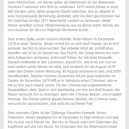
beim Wachschutz, um wenig später als Interviewer für die Manpower
Services Comission sein Brot zu verdienen. 1975 wohnt Nilsen in einer
WG mit dem zehn Jahre jüngeren David Gallichan, den er, obwohl er
eine homosexuelle Beziehung abstreitet, sehr ins Herz geschlossen hat.
Als Gallichan im Mai 1977 beschließt, London zu verlassen, bleibt
Nilsen verbittert zurück. Möglicherweise war es dieser letzte Verlust, der
zum Auslöser für die nun folgende Mordserie wurde.
Sein erstes Opfer, einen irischen Arbeiter, findet Nilsen im Dezember
1978 in einer Taverne. Nilsen nimmt ihn zu sich nach Hause, wo er ihm
anbietet, bei ihm zu übernachten. Der Arbeiter lehnt ab, schläft aber,
besoffen wie er ist, im Sessel ein. Aus Furcht, der Junge könne ihn nach
dem Aufwachen verlassen, erdrosselt Nilsen ihn mit einer Krawatte.
Danach entkleidet er den Leichnam, wäscht ihn, wie er es von nun an
nach jedem seiner Morde tun wird, und versteckt ihn bis August 1979
unter den Dielen seiner Wohnung. Im August verbrennt er den, erst 2005
identifizierten, Stephen Holmes zusammen mit ein paar Autoreifen im
Garten. Im November 1979 trifft er in Salisbury einen Chinesen, den er
mit zu sich nach Hause nimmt. Da der Chinese auf ungewöhnliche
Sexpraktiken steht, lässt er sich bereitwillig von ihm ans Bett fesseln. Als
Nilsen versucht, ihn zu erwürgen, kann der Chinese fliehen, und erstattet
Anzeige. Die Polizei jedoch glaubt Nilsens Version, der Chinese habe
versucht ihn auszurauben, und setzt ihn auf freien Fuß.
Sein nächstes Opfer ist der 23jährige Kanadier Kenneth James
Ockenden. Nilsen begegnet ihn im Dezember in High Holborn und lädt
ihn zu sich nach Hause ein. Bei ihm zu Hause setzt sich Ockenden die
Kopfhörer auf und hört Musik. Als Ockenden ihm bis Mitternacht immer