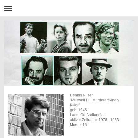
Dennis Nilsen
"Muswell Hill Murderer/Kindly
Killer"
geb. 1945
Land: Großbritannien
aktiver Zeitraum: 1978 - 1983
Morde: 15