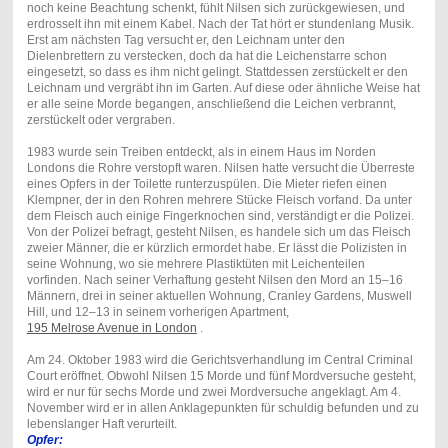
noch keine Beachtung schenkt, fühlt Nilsen sich zurückgewiesen, und
erdrosselt ihn mit einem Kabel. Nach der Tat hört er stundenlang Musik.
Erst am nächsten Tag versucht er, den Leichnam unter den
Dielenbrettern zu verstecken, doch da hat die Leichenstarre schon
eingesetzt, so dass es ihm nicht gelingt. Stattdessen zerstückelt er den
Leichnam und vergräbt ihn im Garten. Auf diese oder ähnliche Weise hat
er alle seine Morde begangen, anschließend die Leichen verbrannt,
zerstückelt oder vergraben.
1983 wurde sein Treiben entdeckt, als in einem Haus im Norden
Londons die Rohre verstopft waren. Nilsen hatte versucht die Überreste
eines Opfers in der Toilette runterzuspülen. Die Mieter riefen einen
Klempner, der in den Rohren mehrere Stücke Fleisch vorfand. Da unter
dem Fleisch auch einige Fingerknochen sind, verständigt er die Polizei.
Von der Polizei befragt, gesteht Nilsen, es handele sich um das Fleisch
zweier Männer, die er kürzlich ermordet habe. Er lässt die Polizisten in
seine Wohnung, wo sie mehrere Plastiktüten mit Leichenteilen
vorfinden. Nach seiner Verhaftung gesteht Nilsen den Mord an 15–16
Männern, drei in
seiner aktuellen Wohnung, Cranley Gardens, Muswell
Hill, und 12–13 in seinem vorherigen Apartment,
195 Melrose Avenue in London
.
Am 24. Oktober 1983 wird die Gerichtsverhandlung im Central Criminal
Court eröffnet. Obwohl Nilsen 15 Morde und fünf Mordversuche gesteht,
wird er nur für sechs Morde und zwei Mordversuche angeklagt. Am 4.
November wird er in allen Anklagepunkten für schuldig befunden und zu
lebenslanger Haft verurteilt.
Opfer: