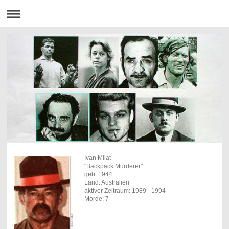
Ivan Milat
"Backpack Murderer"
geb. 1944
Land: Australien
aktiver Zeitraum: 1989 - 1994
Morde: 7