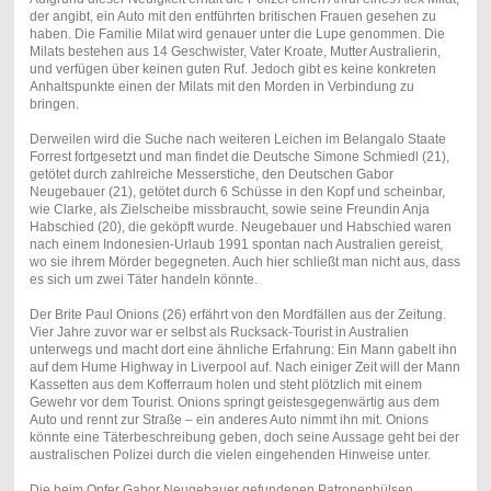
der angibt, ein Auto mit den entführten britischen Frauen gesehen zu
haben. Die Familie Milat wird genauer unter die Lupe genommen. Die
Milats bestehen aus 14 Geschwister, Vater Kroate, Mutter Australierin,
und verfügen über keinen guten Ruf. Jedoch gibt es keine konkreten
Anhaltspunkte einen der Milats mit den Morden in Verbindung zu
bringen.
Derweilen wird die Suche nach weiteren Leichen im Belangalo Staate
Forrest fortgesetzt und man findet die Deutsche Simone Schmiedl (21),
getötet durch zahlreiche Messerstiche, den Deutschen Gabor
Neugebauer (21), getötet durch 6 Schüsse in den Kopf und scheinbar,
wie Clarke, als Zielscheibe missbraucht, sowie seine Freundin Anja
Habschied (20), die geköpft wurde. Neugebauer und Habschied waren
nach einem Indonesien-Urlaub 1991 spontan nach Australien gereist,
wo sie ihrem Mörder begegneten. Auch hier schließt man nicht aus, dass
es sich um zwei Täter handeln könnte.
Der Brite Paul Onions (26) erfährt von den Mordfällen aus der Zeitung.
Vier Jahre zuvor war er selbst als Rucksack-Tourist in Australien
unterwegs und macht dort eine ähnliche Erfahrung: Ein Mann gabelt ihn
auf dem Hume Highway in Liverpool auf. Nach einiger Zeit will der Mann
Kassetten aus dem Kofferraum holen und steht plötzlich mit einem
Gewehr vor dem Tourist. Onions springt geistesgegenwärtig aus dem
Auto und rennt zur Straße – ein anderes Auto nimmt ihn mit. Onions
könnte eine Täterbeschreibung geben, doch seine Aussage geht bei der
australischen Polizei durch die vielen eingehenden Hinweise unter.
Die beim Opfer Gabor Neugebauer gefundenen Patronenhülsen