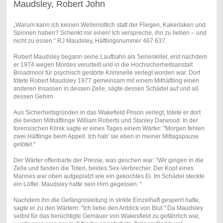
Maudsley, Robert John
„Warum kann ich keinen Wellensittich statt der Fliegen, Kakerlaken und
Spinnen haben? Schenkt mir einen! Ich verspreche, ihn zu lieben – und
nicht zu essen.“ RJ Maudsley, Häftlingsnummer 467 637.
Robert Maudsley begann seine Laufbahn als Serienkiller, erst nachdem
er 1974 wegen Mordes verurteilt und in die Hochsicherheitsanstalt
Broadmoor für psychisch gestörte Kriminelle verlegt worden war. Dort
tötete Robert Maudsley 1977 gemeinsam mit einem Mithäftling einen
anderen Insassen in dessen Zelle, sägte dessen Schädel auf und aß
dessen Gehirn.
Aus Sicherheitsgründen in das Wakefield Prison verlegt, tötete er dort
die beiden Mithäftlinge William Roberts und Stanley Darwood. In der
forensischen Klinik sagte er eines Tages einem Wärter: "Morgen fehlen
zwei Häftlinge beim Appell. Ich hab' sie eben in meiner Mittagspause
getötet."
Der Wärter offenbarte der Presse, was geschen war: "Wir gingen in die
Zelle und fanden die Toten, beides Sex-Verbrecher. Der Kopf eines
Mannes war oben aufgeplatzt wie ein gekochtes Ei. Im Schädel steckte
ein Löffel. Maudsley hatte sein Hirn gegessen. "
Nachdem ihn die Gefängnisleitung in strikte Einzelhaft gesperrt hatte,
sagte er zu den Wärtern: "Ich liebe den Anblick von Blut." Da Maudsley
selbst für das berüchtigte Gemäuer von Wakesfield zu gefährlich war,