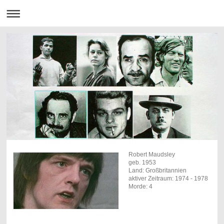
Robert Maudsley
geb. 1953
Land: Großbritannien
aktiver Zeitraum: 1974 - 1978
Morde: 4