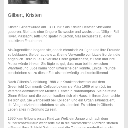
Gilbert, Kristen
Kristen Gilbert wurde am 13.11.1967 als Kristen Heather Strickland
geboren. Sie hatte eine jüngere Schwester und wuchs unauffällig in Fall
River, Massachusetts und später in Groton, Massachusetts zu einer
attraktiven Frau heran.
Als Jugendliche begann sie jedoch chronisch zu lügen und ihre Freunde
zu beklauen. Sie behauptete z. B. eine Verwandte von Lizzie Borden, die
angeblich 1892 in Fall River ihre Eltern getötet hatte, zu sein und ihre
Mutter würde trinken. Sie lügte so gut, dass man bei ihr zwischen
Wahrheit und Lüge kaum noch unterscheiden konnte. Einige Freunde
beschrieben sie zu dieser Zeit als merkwürdig und kontrollierend.
Nach Gilberts Ausbildung 1988 zur Krankenschwester auf dem
Greenfield Community College bekam sie März 1989 einen Job im
Veterans Administration Medical Center in Nordhampton. Sie heiratete
Glenn Gilbert und die beiden kauften sich ein Haus. In ihrem Job machte
sie sich gut. Sie war beliebt bei Kollegen und ein Organisationstalent,
die Vorgesetzten beschrieben sie als talentiert. Es schien in Gilberts
Leben alles in Ordnung zu sein.
1990 kam Gilberts erstes Kind zur Welt, ein Junge und nach dem
Mutterschaftsurlaub wechselte sie in die Nachtschicht. Plötzlich starben
während ihrer Schicht Patienten und die Todesrate verdreifachte sich