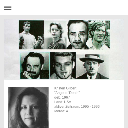
Kristen Gilbert
"Angel of Death"
geb. 1967
Land: USA
aktiver Zeitraum: 1995 - 1996
Morde: 4