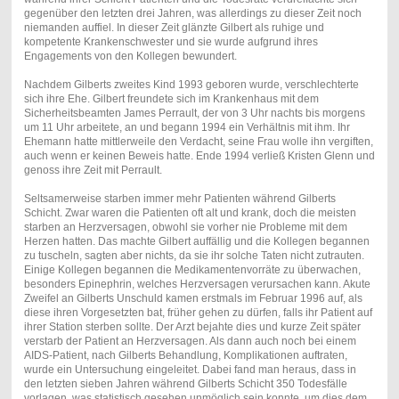
gegenüber den letzten drei Jahren, was allerdings zu dieser Zeit noch
niemanden auffiel. In dieser Zeit glänzte Gilbert als ruhige und
kompetente Krankenschwester und sie wurde aufgrund ihres
Engagements von den Kollegen bewundert.
Nachdem Gilberts zweites Kind 1993 geboren wurde, verschlechterte
sich ihre Ehe. Gilbert freundete sich im Krankenhaus mit dem
Sicherheitsbeamten James Perrault, der von 3 Uhr nachts bis morgens
um 11 Uhr arbeitete, an und begann 1994 ein Verhältnis mit ihm. Ihr
Ehemann hatte mittlerweile den Verdacht, seine Frau wolle ihn vergiften,
auch wenn er keinen Beweis hatte. Ende 1994 verließ Kristen Glenn und
genoss ihre Zeit mit Perrault.
Seltsamerweise starben immer mehr Patienten während Gilberts
Schicht. Zwar waren die Patienten oft alt und krank, doch die meisten
starben an Herzversagen, obwohl sie vorher nie Probleme mit dem
Herzen hatten. Das machte Gilbert auffällig und die Kollegen begannen
zu tuscheln, sagten aber nichts, da sie ihr solche Taten nicht zutrauten.
Einige Kollegen begannen die Medikamentenvorräte zu überwachen,
besonders Epinephrin, welches Herzversagen verursachen kann. Akute
Zweifel an Gilberts Unschuld kamen erstmals im Februar 1996 auf, als
diese ihren Vorgesetzten bat, früher gehen zu dürfen, falls ihr Patient auf
ihrer Station sterben sollte. Der Arzt bejahte dies und kurze Zeit später
verstarb der Patient an Herzversagen. Als dann auch noch bei einem
AIDS-Patient, nach Gilberts Behandlung, Komplikationen auftraten,
wurde ein Untersuchung eingeleitet. Dabei fand man heraus, dass in
den letzten sieben Jahren während Gilberts Schicht 350 Todesfälle
vorlagen, was statistisch gesehen unmöglich sein konnte, um dies dem