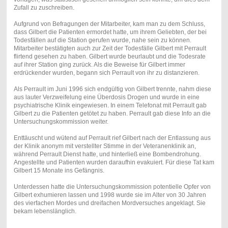
Zufall zu zuschreiben.
Aufgrund von Befragungen der Mitarbeiter, kam man zu dem Schluss,
dass Gilbert die Patienten ermordet hatte, um ihrem Geliebten, der bei
Todesfällen auf die Station gerufen wurde, nahe sein zu können.
Mitarbeiter bestätigten auch zur Zeit der Todesfälle Gilbert mit Perrault
flirtend gesehen zu haben. Gilbert wurde beurlaubt und die Todesrate
auf ihrer Station ging zurück. Als die Beweise für Gilbert immer
erdrückender wurden, begann sich Perrault von ihr zu distanzieren.
Als Perrault im Juni 1996 sich endgültig von Gilbert trennte, nahm diese
aus lauter Verzweifelung eine Überdosis Drogen und wurde in eine
psychiatrische Klinik eingewiesen. In einem Telefonat mit Perrault gab
Gilbert zu die Patienten getötet zu haben. Perrault gab diese Info an die
Untersuchungskommission weiter.
Enttäuscht und wütend auf Perrault rief Gilbert nach der Entlassung aus
der Klinik anonym mit verstellter Stimme in der Veteranenklinik an,
während Perrault Dienst hatte, und hinterließ eine Bombendrohung.
Angestellte und Patienten wurden daraufhin evakuiert. Für diese Tat kam
Gilbert 15 Monate ins Gefängnis.
Unterdessen hatte die Untersuchungskommission potentielle Opfer von
Gilbert exhumieren lassen und 1998 wurde sie im Alter von 30 Jahren
des vierfachen Mordes und dreifachen Mordversuches angeklagt. Sie
bekam lebenslänglich.