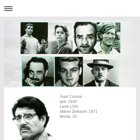
Juan Corona
geb. 1934
Land: USA
aktiver Zeitraum: 1971
Morde: 25