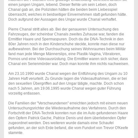
einen jungen Ungarn, lebend. Dieser flehte um sein Leben, doch
Chanal gab an, die Polizisten hätten die beiden beim Liebesspiel
überrascht, welches in beidseitiger Einvernehmen statt gefunden hätte.
Doch aufgrund der Aussagen des Ungar wurde Chanal verhaftet.
Pierre Chanal stritt alles ab. Bei der genaueren Untersuchung des
Fahrzeuges, der scheinbar Chanals zweites Zuhause war, fanden die
Ermittler Haare und Spermaspuren. Doch da die DNA-Technik in den
80er Jahren noch in den Kinderschuhe steckte, konnte man diese nur
aufbewahren. Bei der Durchsuchung seines Wohnraumes beim Militär
fand man jede Menge Männerslips, eine Plastik-Vagina, Vibratoren,
Pornos und eine Videoausrüstung. Die Ermittler waren sich sicher, dass
Chanal ein Serienmörder war. Doch man konnte ihm nichts nachweisen.
Am 23.10.1990 wurde Chanal wegen der Entführung des Ungarn zu 10
Jahren Haft verurteilt. Zu Grunde lagen die Videoaufnahmen, die er bei
den sexuellen Übergriffen auf den Ungar tätigte, machte. Doch schon
nach 5 Jahren, am 19.06.1995 wurde Chanal wegen guter Führung
vorzeitig entlassen.
Die Familien der "Verschwundenen" erreichten jedoch mit einem neuen
Untersuchungsrichter die Wiederaufnahme des Verfahrens. Durch den
Fortschritt der DNA-Technik konnten nun die im Auto gefundenen Haare
den Opfern Patrick Gache, Patrice Denis und dem überlebenden Opfer
zugeordnet werden. Des weiteren wurde damals eine Schaufel
gefunden, an der sich Erde befand, die vom Fundort von Trevor O'Keefe
stammte.