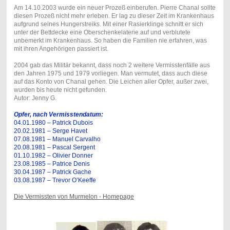
Am 14.10.2003 wurde ein neuer Prozeß einberufen. Pierre Chanal sollte
diesen Prozeß nicht mehr erleben. Er lag zu dieser Zeit im Krankenhaus
aufgrund seines Hungerstreiks. Mit einer Rasierklinge schnitt er sich
unter der Bettdecke eine Oberschenkelaterie auf und verblutete
unbemerkt im Krankenhaus. So haben die Familien nie erfahren, was
mit ihren Angehörigen passiert ist.
2004 gab das Militär bekannt, dass noch 2 weitere Vermisstenfälle aus
den Jahren 1975 und 1979 vorliegen. Man vermutet, dass auch diese
auf das Konto von Chanal gehen. Die Leichen aller Opfer, außer zwei,
wurden bis heute nicht gefunden.
Autor: Jenny G.
Opfer, nach Vermisstendatum:
04.01.1980 – Patrick Dubois
20.02.1981 – Serge Havet
07.08.1981 – Manuel Carvalho
20.08.1981 – Pascal Sergent
01.10.1982 – Olivier Donner
23.08.1985 – Patrice Denis
30.04.1987 – Patrick Gache
03.08.1987 – Trevor O’Keeffe
Die Vermissten von Murmelon - Homepage