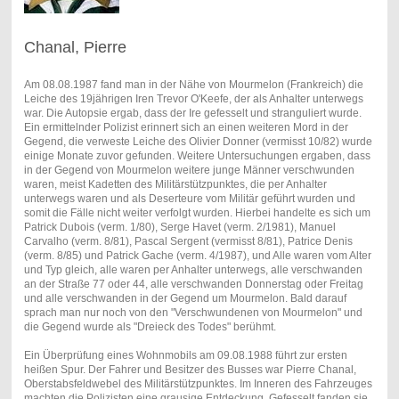
Chanal, Pierre
Am 08.08.1987 fand man in der Nähe von Mourmelon (Frankreich) die
Leiche des 19jährigen Iren Trevor O'Keefe, der als Anhalter unterwegs
war. Die Autopsie ergab, dass der Ire gefesselt und stranguliert wurde.
Ein ermittelnder Polizist erinnert sich an einen weiteren Mord in der
Gegend, die verweste Leiche des Olivier Donner (vermisst 10/82) wurde
einige Monate zuvor gefunden. Weitere Untersuchungen ergaben, dass
in der Gegend von Mourmelon weitere junge Männer verschwunden
waren, meist Kadetten des Militärstützpunktes, die per Anhalter
unterwegs waren und als Deserteure vom Militär geführt wurden und
somit die Fälle nicht weiter verfolgt wurden. Hierbei handelte es sich um
Patrick Dubois (verm. 1/80), Serge Havet (verm. 2/1981), Manuel
Carvalho (verm. 8/81), Pascal Sergent (vermisst 8/81), Patrice Denis
(verm. 8/85) und Patrick Gache (verm. 4/1987), und Alle waren vom Alter
und Typ gleich, alle waren per Anhalter unterwegs, alle verschwanden
an der Straße 77 oder 44, alle verschwanden Donnerstag oder Freitag
und alle verschwanden in der Gegend um Mourmelon. Bald darauf
sprach man nur noch von den "Verschwundenen von Mourmelon" und
die Gegend wurde als "Dreieck des Todes" berühmt.
Ein Überprüfung eines Wohnmobils am 09.08.1988 führt zur ersten
heißen Spur. Der Fahrer und Besitzer des Busses war Pierre Chanal,
Oberstabsfeldwebel des Militärstützpunktes. Im Inneren des Fahrzeuges
machten die Polizisten eine grausige Entdeckung. Gefesselt fanden sie