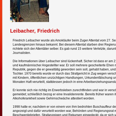
Leibacher, Friedrich
Friedrich Leibacher wurde als Amokläufer beim Zuger Attentat vom 27. S
Landesgrenzen hinaus bekannt. Bei diesem Attentat starben drei Regieru
richtete sich der Attentäter selber. Es gab rund 15 weitere Verletzte, dar
Journalisten.
Die Informationen über Leibacher sind lückenhaft. Sicher ist dass er am 
und kaufmännischer Angestellter war. Er soll mehrere gescheiterte Ehen
Republik, gegen die er gewaltätig geworden sein soll, gehabt haben, und 
Tochter. 1970 bereits wurde er durch das Strafgericht in Zug wegen ver
mit Kindern, öffentlichen unzüchtigen Handlungen, Urkundenfälschung u
Monaten Haft verurteilt, stattdessen jedoch in eine Arbeitserziehungsanst
Er konnte sich nie richtig im Erwerbsleben zurechtfinden und war in vers
gemeldet; schließlich bezog er eine Invalidenrente. Bereits früher waren 
Alkoholkrankheit sowie Gehirnschwäche attestiert worden.
1998 hatte er, nachdem er von einem von ihm bedrohten Buschauffeur de
angezeigt und dafür verurteilt worden war, Behörden und Regierungsrat m
Beschwerdebriefen, Strafanzeigen und Rekursen eingedeckt, da er sich 