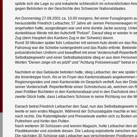
spitzte sich die Lage zu und eskalierte schliesslich im schrecklichsten 
gegen Behörden in der Geschichte des Schweizer Nationalstaates.
Am Donnerstag 27.09.2001 ca. 10.00 morgens, fiel einer Fussgängerin au
herausstellte Friedrich Leibacher, 57 Jahre alt- seinen Personenwagen H
angehalten hatte, ausgestiegen war und eine dunkle Jacke auszog. Unter
dunkelblaue Weste mit der Aufschrift "Polizei". Darauf stieg er wieder in s
Zug (dem Hauptort des Kantons Zug in der Schweiz) davon.
Rund 30 Minuten später fuhr Leibacher mit seinem Auto direkt vor das 
Fahrzeug war die Scheibe runtergedreht und das Radio ertönte. Bekleidet 
polizeiähnlichen Uniform und bewaffnet mit einer Vorderschaft-Repertierfl
Selbstladegewehr und einer Selbstladepistole stieg er aus dem Person
Worten "Denen zeige ich es jetzt!" und "Achtung Polizeieinsatz!" betrat 
Nachdem er das Gebäude betreten hatte, stieg Leibacher, der wie später fes
die Innentreppe hoch. Als er im Foyer des Kantonsratsaals angekommen w
Regierungsrates und zwei Kantonsräte im Gespräch vertieft. Aus der Dis
seiner Vorderschaft- Repertierflinte einen Schrotschuss ab, welchen ein R
zwei Politiker flüchteten in den Kantonsratsaal und in den Dachstock d
zweite Glück hatte, dass Leibachers Schüsse in seine Richtung nur die 
Danach betrat Friedrich Leibacher den Saal, nun das Selbstladegewehr i
leerte er sein erstes Magazin. Während der Schussabgabe machte er le
nach rechts. Die Ratsmitglieder und Presseleute warfen sich zu Boden u
Pultreihen und hinter den Pulten.
Nach weiteren 30 Schüssen und leerem Magazin, holte Leibacher den als
Plastikkanister und zündete diesen. Die Ladung explodierte zwischen de
Die nächsten 30 Schüsse gab Leibacher aus verschiedenen Positionen a