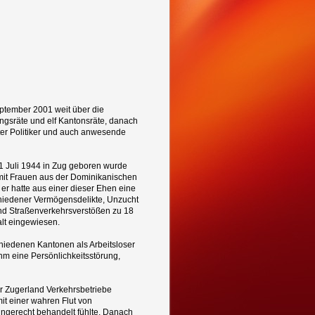
eptember 2001 weit über die
ngsräte und elf Kantonsräte, danach
unter Politiker und auch anwesende
21 Juli 1944 in Zug geboren wurde
 mit Frauen aus der Dominikanischen
er hatte aus einer dieser Ehen eine
schiedener Vermögensdelikte, Unzucht
nd Straßenverkehrsverstößen zu 18
alt eingewiesen.
chiedenen Kantonen als Arbeitsloser
ihm eine Persönlichkeitsstörung,
r Zugerland Verkehrsbetriebe
it einer wahren Flut von
ungerecht behandelt fühlte. Danach