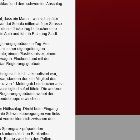
Amoklauf und dem schwersten Anschlag
f, dass ein Mann – wie sich später
yundai Sonata mitten auf der Strasse
 dieser Jacke trug Leibacher eine
ein Auto und fuhr in Richtung Stadt
Regierungsgebäude in Zug. Am
mit einer eigengefertigten
inte, einem Plastikkanister, einem
enwagen. Fluchend und mit den
er das Regierungsgebäude.
tgestellt leicht alkoholisiert war,
ar, standen dort ein Mitglied des
tanz von 1 Meter gab Leimbacher aus
atsmitglied sofort tötete. Die anderen
es Regierungsgebäude, wobei der
Wendeltreppe erwischten.
m Hüftschlag. Direkt beim Eingang
ichte Schwenkbewegungen von links
nd versteckten sich zwischen den
 Sprengsatz präparierten
n kantonsrätlichen Bankreihen.
b: Einige zwischen den Pulten