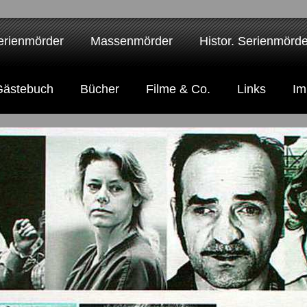
erienmörder
Massenmörder
Histor. Serienmörde
Gästebuch
Bücher
Filme & Co.
Links
Im