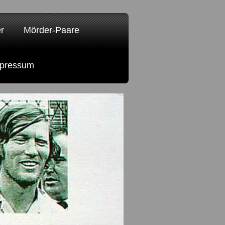
r
Mörder-Paare
pressum