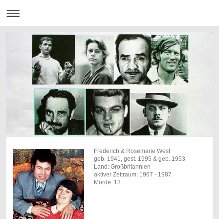
Frederich & Rosemarie West
geb. 1941, gest. 1995 & geb. 1953
Land: Großbritannien
aktiver Zeitraum: 1967 - 1987
Morde: 13