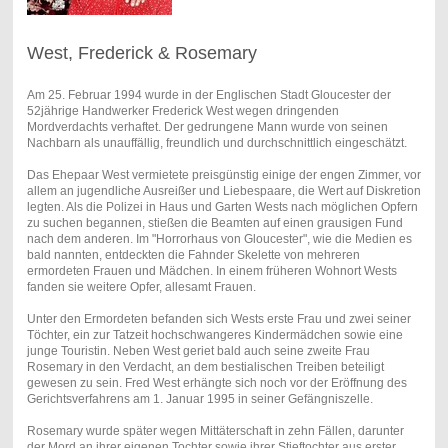
West, Frederick & Rosemary
Am 25. Februar 1994 wurde in der Englischen Stadt Gloucester der
52jährige Handwerker Frederick West wegen dringenden
Mordverdachts verhaftet. Der gedrungene Mann wurde von seinen
Nachbarn als unauffällig, freundlich und durchschnittlich eingeschätzt.
Das Ehepaar West vermietete preisgünstig einige der engen Zimmer, vor
allem an jugendliche Ausreißer und Liebespaare, die Wert auf Diskretion
legten. Als die Polizei in Haus und Garten Wests nach möglichen Opfern
zu suchen begannen, stießen die Beamten auf einen grausigen Fund
nach dem anderen. Im "Horrorhaus von Gloucester", wie die Medien es
bald nannten, entdeckten die Fahnder Skelette von mehreren
ermordeten Frauen und Mädchen. In einem früheren Wohnort Wests
fanden sie weitere Opfer, allesamt Frauen.
Unter den Ermordeten befanden sich Wests erste Frau und zwei seiner
Töchter, ein zur Tatzeit hochschwangeres Kindermädchen sowie eine
junge Touristin. Neben West geriet bald auch seine zweite Frau
Rosemary in den Verdacht, an dem bestialischen Treiben beteiligt
gewesen zu sein. Fred West erhängte sich noch vor der Eröffnung des
Gerichtsverfahrens am 1. Januar 1995 in seiner Gefängniszelle.
Rosemary wurde später wegen Mittäterschaft in zehn Fällen, darunter
der Mord an ihrer eigenen Tochter sowie ihrer Stieftochter aus erster