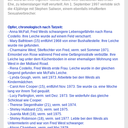
Ehe, zu lebenslanger Haft verurteilt. Am 1. September 1997 verlobte sich
die 43jährige mit Stephen Saliwon, einem ebenfalls inhaftierten
Sexualverbrecher.
Opfer, chronologisch nach Tatzeit:
- Anna McFall, Fred Wests schwangere Lebensgefährtin nach Rena
Costello. Ihre Leiche wurde auf einem Feld verscharrt.
- Mary Bathtown (15) entführt 1968 von einer Bushaltestelle. Ihre Leiche
wurde nie gefunden.
- Charmaine West, Stieftochter von Fred, verm. seit Sommer 1971.
Ermordet von Rose während Fred eine Gefängnisstrafe verbüßte. Ihre
Leiche lag unter dem Küchenboden in einer ehemaligen Wohnung von
West in der Midland Road.
- Rena Costello, Fred Wests erste Frau. Leiche wurde in der gleichen
Gegend gefunden wie McFalls Leiche.
- Lynda Gough, verm. seit 1973. Arbeitete bei den Wests als
Kindermädchen.
- Carol Ann Cooper (15), entführt Nov. 1973. Sie wurde ca. eine Woche
lang vor ihrem Tod gequält.
- Lucy Partington, verm. seit Dez. 1973. Sie widerfuhr das gleiche
Schicksal wie Cooper.
- Therese Siegenthaler (21), verm. seit 1974.
- Shirley Hubbard (15), verm. seit 1975.
- Juanita Mott (18), verm. seit 1975.
- Shirley Robinson (18), verm. seit 1977. Lebte bei den Wests als
Untermieterin und war von Fred West schwanger.
- Alison Chambers, verm. seit Mai 1979