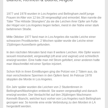
1977 und 1978 wurden in Los Angeles und Bellingham zwölf junge
Frauen im Alter von 12 bis 28 vergewaltigt und ermordet. Man nannte die
Täter "The Hillside Stranglers",da sie die Leichen ihrer Opfer am Fuße
der Hügel von Los Angeles liegen ließen, meist in der Nähe einer stark
befahrenen Straße.
Mitte Oktober 1977 fand man in Los Angeles die nackte Leiche einer
schwarzen Prostituierten. 2 Wochen später wurde die Leiche einer
15jährigen Ausreißerin gefunden.
In den nächsten Monaten fand man 8 weitere Leichen. Alle Opfer waren
sexuell misshandelt, vergewaltigt (oft anal und vaginal) und schließlich
erwürgt worden. Eine hatte man mit Strom gefoltert, einer anderen hatte
man Waschmittel mit einer Spritze injiziert.
Schon früh in ihren Ermittlungen ging die Polizei von 2 Tätern aus, da
man verschiedene Spermen in den Opfern fand. Im Februar 1978
stoppten die Morde in Los Angeles.
Ein Jahr später wurden die Leichen von 2 Studentinnen in
Bellingham/Washington entdeckt. Sie waren vergewaltigt und danach
erwürgt worden. Der Verdacht fiel auf den 26jährigen Wachmann
Kenneth Bianchi, welcher kurz vorher von Los Angeles nach Bellingham
gezogen war. So konnte eine erste Verbindung zu den Morden in LA
hergestellt werden.