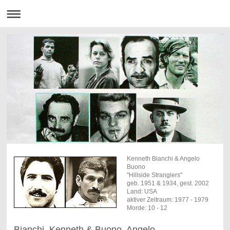
Kenneth Bianchi & Angelo
Buono
"Hillside Stranglers"
geb. 1951 & 1934, gest. 2002
Land: USA
aktiver Zeitraum: 1977 - 1979
Morde: 10 - 12
Bianchi, Kenneth & Buono, Angelo