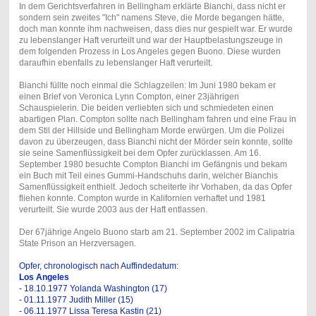
In dem Gerichtsverfahren in Bellingham erklärte Bianchi, dass nicht er
sondern sein zweites "Ich" namens Steve, die Morde begangen hätte,
doch man konnte ihm nachweisen, dass dies nur gespielt war. Er wurde
zu lebenslanger Haft verurteilt und war der Hauptbelastungszeuge in
dem folgenden Prozess in Los Angeles gegen Buono. Diese wurden
daraufhin ebenfalls zu lebenslanger Haft verurteilt.
Bianchi füllte noch einmal die Schlagzeilen: Im Juni 1980 bekam er
einen Brief von Veronica Lynn Compton, einer 23jährigen
Schauspielerin. Die beiden verliebten sich und schmiedeten einen
abartigen Plan. Compton sollte nach Bellingham fahren und eine Frau in
dem Stil der Hillside und Bellingham Morde erwürgen. Um die Polizei
davon zu überzeugen, dass Bianchi nicht der Mörder sein konnte, sollte
sie seine Samenflüssigkeit bei dem Opfer zurücklassen. Am 16.
September 1980 besuchte Compton Bianchi im Gefängnis und bekam
ein Buch mit Teil eines Gummi-Handschuhs darin, welcher Bianchis
Samenflüssigkeit enthielt. Jedoch scheiterte ihr Vorhaben, da das Opfer
fliehen konnte. Compton wurde in Kalifornien verhaftet und 1981
verurteilt. Sie wurde 2003 aus der Haft entlassen.
Der 67jährige Angelo Buono starb am 21. September 2002 im Calipatria
State Prison an Herzversagen.
Opfer, chronologisch nach Auffindedatum:
Los Angeles
- 18.10.1977 Yolanda Washington (17)
- 01.11.1977 Judith Miller (15)
- 06.11.1977 Lissa Teresa Kastin (21)