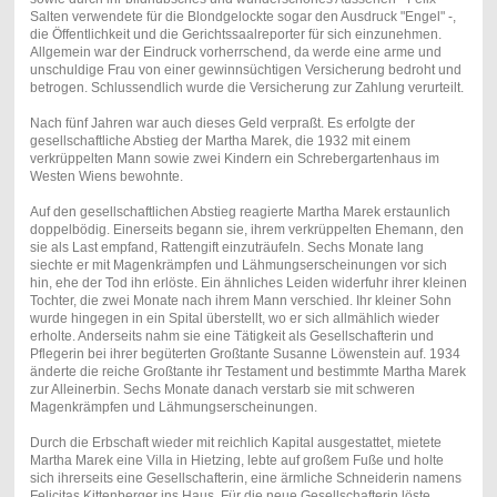
Salten verwendete für die Blondgelockte sogar den Ausdruck "Engel" -,
die Öffentlichkeit und die Gerichtssaalreporter für sich einzunehmen.
Allgemein war der Eindruck vorherrschend, da werde eine arme und
unschuldige Frau von einer gewinnsüchtigen Versicherung bedroht und
betrogen. Schlussendlich wurde die Versicherung zur Zahlung verurteilt.
Nach fünf Jahren war auch dieses Geld verpraßt. Es erfolgte der
gesellschaftliche Abstieg der Martha Marek, die 1932 mit einem
verkrüppelten Mann sowie zwei Kindern ein Schrebergartenhaus im
Westen Wiens bewohnte.
Auf den gesellschaftlichen Abstieg reagierte Martha Marek erstaunlich
doppelbödig. Einerseits begann sie, ihrem verkrüppelten Ehemann, den
sie als Last empfand, Rattengift einzuträufeln. Sechs Monate lang
siechte er mit Magenkrämpfen und Lähmungserscheinungen vor sich
hin, ehe der Tod ihn erlöste. Ein ähnliches Leiden widerfuhr ihrer kleinen
Tochter, die zwei Monate nach ihrem Mann verschied. Ihr kleiner Sohn
wurde hingegen in ein Spital überstellt, wo er sich allmählich wieder
erholte. Anderseits nahm sie eine Tätigkeit als Gesellschafterin und
Pflegerin bei ihrer begüterten Großtante Susanne Löwenstein auf. 1934
änderte die reiche Großtante ihr Testament und bestimmte Martha Marek
zur Alleinerbin. Sechs Monate danach verstarb sie mit schweren
Magenkrämpfen und Lähmungserscheinungen.
Durch die Erbschaft wieder mit reichlich Kapital ausgestattet, mietete
Martha Marek eine Villa in Hietzing, lebte auf großem Fuße und holte
sich ihrerseits eine Gesellschafterin, eine ärmliche Schneiderin namens
Felicitas Kittenberger ins Haus. Für die neue Gesellschafterin löste