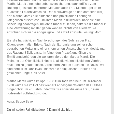
Martha Marek eine hohe Lebensversicherung, dann griff sie zum
Rattengift, bis nach mehreren Monaten auch Frau Kittenberger unter
qualvollen Leiden verschied. Das Merkwürdige an der Mordserie war,
daß Martha Marek alle einfachen und praktikablen Lösungen
kategorisch ausschloss. Um ihren Mann loszuwerden, hätte sie eine
Scheidung beantragen, um ohne Kinder zu leben, hätte sie die Kinder in
eine Verwahrungsanstalt geben können. Nichts von alledem: Sie
entschied sich für die endgültigste und allzeit absolute Lösung: Mord.
Erst die hartnäckigen Nachforschungen des Sohnes der Frau
Kittenberger hatten Erfolg: Nach der Exhumierung seiner schon
begrabenen Mutter und einer chemischen Untersuchung entdeckte man
das Rattengift Zeliopaste. Im folgenden Prozeß enthüllten die
Ermittlungsbehörden die weiteren Morde der Martha Marek. Die
Meinung der Öffentlichkeit kippte total, die vielen mitleidigen Verehrer
mutierten zu gnadenlosen Abrechnern. Zudem brachten die Nazis - wir
sind bereits im Jahr 1938 - massiv die halbjüdische Herkunft des
gefallenen Engels ins Spiel.
Martha Marek wurde im April 1938 zum Tode verurteilt. Im Dezember
1938 wurde sie im Hof des Wiener Landesgerichts durch das Fallbeil
hingerichtet. Im 20. Jahrhundert war sie somit die erste Frau, deren
Todesurteil vollstreckt wurde.
Autor: Beppo Beyerl
Du willst den Fall diskutieren? Dann klicke hier.