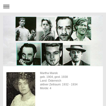
Martha Marek
geb. 1904, gest. 1938
Land: Österreich
aktiver Zeitraum: 1932 - 1934
Morde: 4