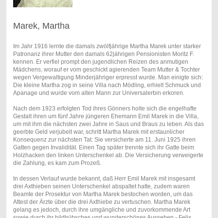
Marek, Martha
Im Jahr 1916 lernte die damals zwölfjährige Martha Marek unter starker
Patronanz ihrer Mutter den damals 62jährigen Pensionisten Moritz F.
kennen. Er verfiel prompt den jugendlichen Reizen des anmutigen
Mädchens, worauf er vom geschickt agierenden Team Mutter & Tochter
wegen Vergewaltigung Minderjähriger erpresst wurde. Man einigte sich:
Die kleine Martha zog in seine Villa nach Mödling, erhielt Schmuck und
Apanage und wurde vom alten Mann zur Universalerbin erkoren.
Nach dem 1923 erfolgten Tod ihres Gönners holte sich die engelhafte
Gestalt ihren um fünf Jahre jüngeren Ehemann Emil Marek in die Villa,
um mit ihm die nächsten zwei Jahre in Saus und Braus zu leben. Als das
geerbte Geld verjubelt war, schritt Martha Marek mit erstaunlicher
Konsequenz zur nächsten Tat: Sie versicherte am 11. Juni 1925 ihren
Gatten gegen Invalidität. Einen Tag später trennte sich ihr Gatte beim
Holzhacken den linken Unterschenkel ab. Die Versicherung verweigerte
die Zahlung, es kam zum Prozeß.
In dessen Verlauf wurde bekannt, daß Herr Emil Marek mit insgesamt
drei Axthieben seinen Unterschenkel abspaltet hatte, zudem waren
Beamte der Prosektur von Martha Marek bestochen worden, um das
Attest der Ärzte über die drei Axthiebe zu vertuschen. Martha Marek
gelang es jedoch, durch ihre umgängliche und zuvorkommende Art
sowie durch ihr bildhübsches und wunderschönes Aussehen - Felix