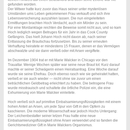
gefunden worden.
Der Witwer hatte kurz zuvor das Haus seiner unter mysteriösen
Umständen ums Leben gekommenen Frau verkauft und sich ihre
Lebensversicherung auszahlen lassen. Die nun eingeleiteten
Ermittlungen brachten Hoch Verdacht, auch ein Mörder zu sein.
Für eine Mordanklage reichten die Beweise somit nicht aus, und so kam
Hoch lediglich wegen Betruges für ein Jahr in das Cook County
Gefängnis. Das hielt Johann Hoch nicht davon ab, nach seiner
Entlassung die Brautschau fortzusetzen. Bis zu seiner erneuten
Verhaftung heiratete er mindestens 15 Frauen, denen er das Vermögen
abschwatzte und sie dann verließ oder mit Arsen vergiftete.
Im Dezember 1904 trat er mit Marie Walcker in Chicago vor den
Traualtar. Wenige Wochen später war seine neue Braut tot. Kurz darauf
machte er seiner Schwägerin einen Heiratsantrag. Eine Woche darauf
wurde sie seine Ehefrau. Doch ebenso rasch wie sie geheiratet hatten,
verließ er sie auch wieder — nicht ohne sie zuvor um einen
beträchtlichen Geldbetrag erleichtert zu haben. Die betrogene Frau
wurde misstrauisch und schaltete die örtliche Polizei ein, die eine
Exhumierung von Marie Walcker einleitete.
Hoch verließ sich auf primitive Einbalsamierungsflüssigkeiten mit einem
hohen Anteil an Arsen, um jede Spur von Gift in den Opfern zu
kaschieren. Die moderne Wissenschaft war jedoch Hochs Untergang:
Der Leichenbestatter seiner letzen Frau hatte eine neue
Einbalsamierungsflüssigkeit ohne Arsen verwendet und so fanden die
Gerichtsmediziner Gift in Marie Walckers Organismus.