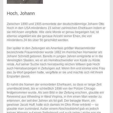
Hoch, Johann
Zwischen 1890 und 1905 ermordete der deutschstämmige Johann Otto
Hoch in den USA mindestens 15 seiner zahlreichen Ehefrauen indem er
sie mit Arsen vergiftete. Wie viele Morde er genau begangen hat, ist
ebenso ungeklärt wie die genaue Anzahl seiner Ehen, die von
mindestens 24 bis über 50 geschätzt werden.
Der später in den Zeitungen als Amerikas größter Massenmörder
bezeichnete Frauenmörder wurde 1862 im rheinischen Horrweiler als
Johann Schmidt geboren. Bereits in jungen Jahren emigrierte er in die
Vereinigten Staaten, wo er als Heiratsschwindler von Küste zu Küste
reiste. Auf seiner Suche nach heiratswillig reichen Witwen gab Hoch
auch Heiratsanzeigen in Zeitungen auf. Wenn ihm erst einmal eine Frau
das Ja-Wort gegeben hatte, vergiftete er sie und machte sich mit ihrem
Ersparten davon.
Er nahm die Namen der ermordeten Ehefrauen, so dass er lange Zeit
unentdeckt blieb, bis er schließlich 1898 von der Polizei Chicago
festgenommen wurde. Als sein Bild in der Zeitung erschien, glaubte ein
Reverend aus Wheeling in West Virginia, in ihm einen Man wieder zu
erkennen, der seit drei Jahren als tot galt. Der besagte Mann, ein
gewisser Jacob Huff, hatte sich damals im Ohio River ertränkt — so
glaubte man zumindest. Außer einem Abschiedsbrief gab es jedoch
keinen Hinweis auf einen Selbstmord und auch seine Leiche war nie