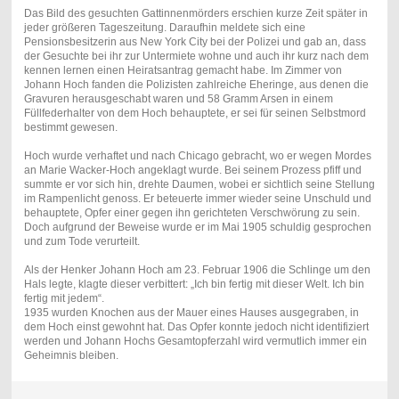
Das Bild des gesuchten Gattinnenmörders erschien kurze Zeit später in
jeder größeren Tageszeitung. Daraufhin meldete sich eine
Pensionsbesitzerin aus New York City bei der Polizei und gab an, dass
der Gesuchte bei ihr zur Untermiete wohne und auch ihr kurz nach dem
kennen lernen einen Heiratsantrag gemacht habe. Im Zimmer von
Johann Hoch fanden die Polizisten zahlreiche Eheringe, aus denen die
Gravuren herausgeschabt waren und 58 Gramm Arsen in einem
Füllfederhalter von dem Hoch behauptete, er sei für seinen Selbstmord
bestimmt gewesen.
Hoch wurde verhaftet und nach Chicago gebracht, wo er wegen Mordes
an Marie Wacker-Hoch angeklagt wurde. Bei seinem Prozess pfiff und
summte er vor sich hin, drehte Daumen, wobei er sichtlich seine Stellung
im Rampenlicht genoss. Er beteuerte immer wieder seine Unschuld und
behauptete, Opfer einer gegen ihn gerichteten Verschwörung zu sein.
Doch aufgrund der Beweise wurde er im Mai 1905 schuldig gesprochen
und zum Tode verurteilt.
Als der Henker Johann Hoch am 23. Februar 1906 die Schlinge um den
Hals legte, klagte dieser verbittert: „Ich bin fertig mit dieser Welt. Ich bin
fertig mit jedem“.
1935 wurden Knochen aus der Mauer eines Hauses ausgegraben, in
dem Hoch einst gewohnt hat. Das Opfer konnte jedoch nicht identifiziert
werden und Johann Hochs Gesamtopferzahl wird vermutlich immer ein
Geheimnis bleiben.