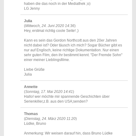
haben die das noch in der Mediathek ;o)
LG Jenny
Julia
(
Mittwoch, 24. Juni 2020 14:36
)
Hey, erstmal richtig coole Seite! ;)
Kann es sein das Gordon Northcott aus den 20er Jahren
nicht dabei ist? Oder täusch ich mich? Sogar Bücher gibt es
nur auf Englisch, keine richtige Dokumentation. Nur einen
sehr guten Film, den ihr bestimmt kennt. "Der Fremde Sohn"
einer meiner Lieblingsfilme.
Liebe Grüße
Julia
Annette
(
Sonntag, 17. Mai 2020 14:41
)
Hallo! wer möchte mir spannende Geschichten über
Serienkiller,z.B. aus den USA;senden?
Thomas
(
Dienstag, 24. März 2020 11:20
)
Lüdke, Bruno
Anmerkung: Wir weisen darauf hin, dass Bruno Lüdke