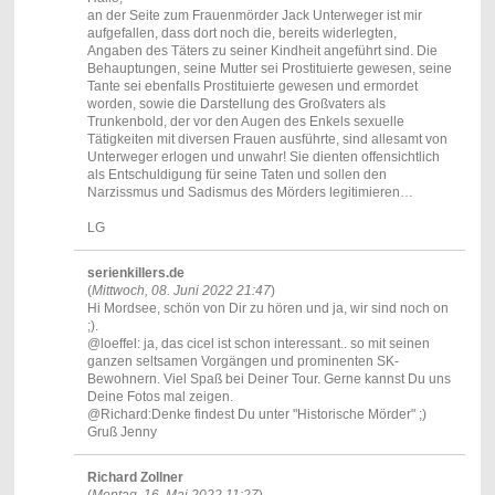
an der Seite zum Frauenmörder Jack Unterweger ist mir
aufgefallen, dass dort noch die, bereits widerlegten,
Angaben des Täters zu seiner Kindheit angeführt sind. Die
Behauptungen, seine Mutter sei Prostituierte gewesen, seine
Tante sei ebenfalls Prostituierte gewesen und ermordet
worden, sowie die Darstellung des Großvaters als
Trunkenbold, der vor den Augen des Enkels sexuelle
Tätigkeiten mit diversen Frauen ausführte, sind allesamt von
Unterweger erlogen und unwahr! Sie dienten offensichtlich
als Entschuldigung für seine Taten und sollen den
Narzissmus und Sadismus des Mörders legitimieren…
LG
serienkillers.de
(
Mittwoch, 08. Juni 2022 21:47
)
Hi Mordsee, schön von Dir zu hören und ja, wir sind noch on
;).
@loeffel: ja, das cicel ist schon interessant.. so mit seinen
ganzen seltsamen Vorgängen und prominenten SK-
Bewohnern. Viel Spaß bei Deiner Tour. Gerne kannst Du uns
Deine Fotos mal zeigen.
@Richard:Denke findest Du unter "Historische Mörder" ;)
Gruß Jenny
Richard Zollner
(
Montag, 16. Mai 2022 11:27
)