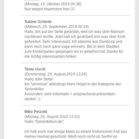
(
Montag, 14. Oktober 2019 20:38
)
Nur wegen Haarmann hier 👌🏻
Sabine Schmitz
(
Mittwoch, 25. September 2019 00:16
)
Hallo, bin auf der Seite gelandet, weil ich was über Manson
nachlesen wollte. Jetzt hab ich gestöbert und was über Kroll
gefunden. Sehr interessant. Ich stamme aus Duisburg und
kann mich noch ganz vage erinnern. Bin in dem Stadtteil
zum Kindergarten gegangen wo er gewöhnt hat. Danke für
die richtig interessanten Artikel.
Tante Uschi
(
Donnerstag, 29. August 2019 13:24
)
Hallo, tolle Seite!
Ich "vermisse" allerdings Niels Högel in der Kategorie der
Serienkiller.
Ansonsten: sehr informativ + ansprechend präsentiert -
danke! :-)
Mike Petzold
(
Montag, 26. August 2019 13:10
)
Hallo "Serienkillers.de",
ich hab euch mal einige Mails zu einem historischen Fall aus
meiner Heimat geschickt. Weiß noch nicht ob Sie/Ihr es