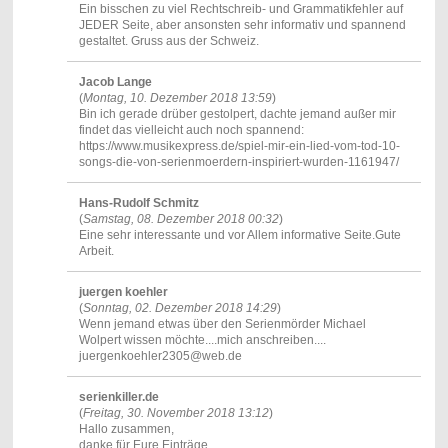
Ein bisschen zu viel Rechtschreib- und Grammatikfehler auf
JEDER Seite, aber ansonsten sehr informativ und spannend
gestaltet. Gruss aus der Schweiz.
Jacob Lange
(
Montag, 10. Dezember 2018 13:59
)
Bin ich gerade drüber gestolpert, dachte jemand außer mir
findet das vielleicht auch noch spannend:
https://www.musikexpress.de/spiel-mir-ein-lied-vom-tod-10-
songs-die-von-serienmoerdern-inspiriert-wurden-1161947/
Hans-Rudolf Schmitz
(
Samstag, 08. Dezember 2018 00:32
)
Eine sehr interessante und vor Allem informative Seite.Gute
Arbeit.
juergen koehler
(
Sonntag, 02. Dezember 2018 14:29
)
Wenn jemand etwas über den Serienmörder Michael
Wolpert wissen möchte....mich anschreiben....
juergenkoehler2305@web.de
serienkiller.de
(
Freitag, 30. November 2018 13:12
)
Hallo zusammen,
danke für Eure Einträge.