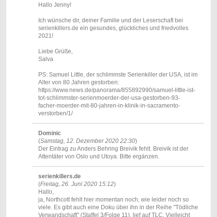
Hallo Jenny!
Ich wünsche dir, deiner Familie und der Leserschaft bei
serienkillers.de ein gesundes, glückliches und friedvolles
2021!
Liebe Grüße,
Salva
PS: Samuel Little, der schlimmste Serienkiller der USA, ist im
Alter von 80 Jahren gestorben:
https://www.news.de/panorama/855892990/samuel-little-ist-
tot-schlimmster-serienmoerder-der-usa-gestorben-93-
facher-moerder-mit-80-jahren-in-klinik-in-sacramento-
verstorben/1/
Dominic
(
Samstag, 12. Dezember 2020 22:30
)
Der Eintrag zu Anders Behring Breivik fehlt. Breivik ist der
Attentäter von Oslo und Utoya. Bitte ergänzen.
serienkillers.de
(
Freitag, 26. Juni 2020 15:12
)
Hallo,
ja, Northcott fehlt hier momentan noch, wie leider noch so
viele. Es gibt auch eine Doku über ihn in der Reihe "Tödliche
Verwandschaft" (Staffel 3/Folge 11), lief auf TLC. Vielleicht