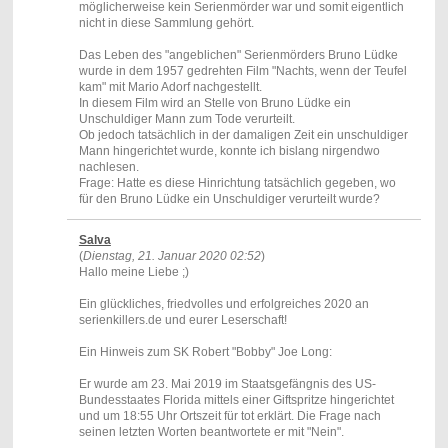
möglicherweise kein Serienmörder war und somit eigentlich
nicht in diese Sammlung gehört.
Das Leben des "angeblichen" Serienmörders Bruno Lüdke
wurde in dem 1957 gedrehten Film "Nachts, wenn der Teufel
kam" mit Mario Adorf nachgestellt.
In diesem Film wird an Stelle von Bruno Lüdke ein
Unschuldiger Mann zum Tode verurteilt.
Ob jedoch tatsächlich in der damaligen Zeit ein unschuldiger
Mann hingerichtet wurde, konnte ich bislang nirgendwo
nachlesen.
Frage: Hatte es diese Hinrichtung tatsächlich gegeben, wo
für den Bruno Lüdke ein Unschuldiger verurteilt wurde?
Salva
(
Dienstag, 21. Januar 2020 02:52
)
Hallo meine Liebe ;)
Ein glückliches, friedvolles und erfolgreiches 2020 an
serienkillers.de und eurer Leserschaft!
Ein Hinweis zum SK Robert "Bobby" Joe Long:
Er wurde am 23. Mai 2019 im Staatsgefängnis des US-
Bundesstaates Florida mittels einer Giftspritze hingerichtet
und um 18:55 Uhr Ortszeit für tot erklärt. Die Frage nach
seinen letzten Worten beantwortete er mit "Nein".