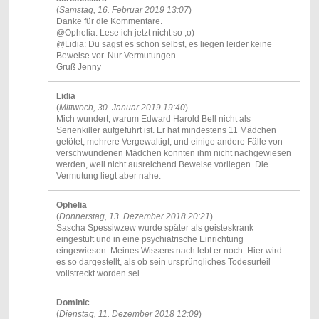
(
Samstag, 16. Februar 2019 13:07
)
Danke für die Kommentare.
@Ophelia: Lese ich jetzt nicht so ;o)
@Lidia: Du sagst es schon selbst, es liegen leider keine
Beweise vor. Nur Vermutungen.
Gruß Jenny
Lidia
(
Mittwoch, 30. Januar 2019 19:40
)
Mich wundert, warum Edward Harold Bell nicht als
Serienkiller aufgeführt ist. Er hat mindestens 11 Mädchen
getötet, mehrere Vergewaltigt, und einige andere Fälle von
verschwundenen Mädchen konnten ihm nicht nachgewiesen
werden, weil nicht ausreichend Beweise vorliegen. Die
Vermutung liegt aber nahe.
Ophelia
(
Donnerstag, 13. Dezember 2018 20:21
)
Sascha Spessiwzew wurde später als geisteskrank
eingestuft und in eine psychiatrische Einrichtung
eingewiesen. Meines Wissens nach lebt er noch. Hier wird
es so dargestellt, als ob sein ursprüngliches Todesurteil
vollstreckt worden sei..
Dominic
(
Dienstag, 11. Dezember 2018 12:09
)