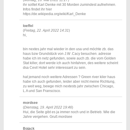
ihr solltet Karl Denke mit 30 Morden zumindest aufnehmen.
Infos findet ihr hier
https://de.wikipedia.org/wiki/Karl_Denke
loeffel
(
Freitag, 22. April 2022 14:31
)
hi,
bin nextes jahr mal wieder in den usa und möchte zb. das
haus bzw Grundstück von J.W .Cacy besuchen. adresse
habe ich im netz gefunden, sowie auch zb. die vom Golden
Stat killer, dort werde ich auch hinfahren, des weitere scheint
dsa Cevil Hotel sehr interessant zu sein.
hat jemand noch weitere Adressen ? Green river kiler haus
habe ich auch gefunden, leider aber nicht meine Richtung,
zu weit weg, bewge mich nextests jahr zwischen Chicago,
L.A und San Franscisco.
mordsee
(
Dienstag, 19. April 2022 19:46
)
Hui, die Seite gibt es ja immer noch und in Betrieb. Wie die
Jahre vergehen. Gruß mordsee
Bojack