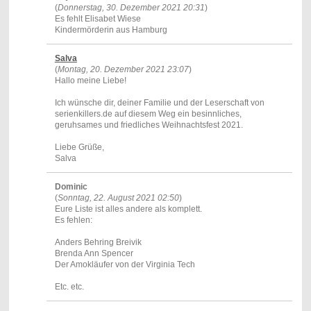
(
Donnerstag, 30. Dezember 2021 20:31
)
Es fehlt Elisabet Wiese
Kindermörderin aus Hamburg
Salva
(
Montag, 20. Dezember 2021 23:07
)
Hallo meine Liebe!
Ich wünsche dir, deiner Familie und der Leserschaft von
serienkillers.de auf diesem Weg ein besinnliches,
geruhsames und friedliches Weihnachtsfest 2021.
Liebe Grüße,
Salva
Dominic
(
Sonntag, 22. August 2021 02:50
)
Eure Liste ist alles andere als komplett.
Es fehlen:
Anders Behring Breivik
Brenda Ann Spencer
Der Amokläufer von der Virginia Tech
Etc. etc.