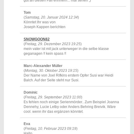
gut an diesen Fall erinnern... mal sehen ;)
Tom
(
Samstag, 20. Januar 2024 12:34
)
Könntet Ihr was von
Joseph Kappen berichten
SNOWGOON82
(
Freitag, 29. Dezember 2023 19:25
)
mein vater ist mit jack unterweger in die selbe klasse
geganagen !! kein spass !!
Marc-Alexander Müller
(
Montag, 30. Oktober 2023 19:15
)
Der Name von Joel Rifkins erstem Opfer Susi war Heidi
Balch. Auf der Seite steht nur Susi.
Dominic
(
Freitag, 29. September 2023 11:00
)
Es fehlen noch einige Serienmörder.. Zum Beispiel Joanna
Dennehy, Lucie Letby oder Anders Behring Breivik. Wäre
cool. wenn ihr das ergänzen könntet.
Eva
(
Freitag, 10. Februar 2023 09:19
)
Hallo,