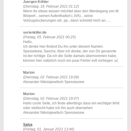
Juergen Köhler
(
Dienstag, 16. Februar 2021 01:12
)
Wenn Ihr etwas wissen möchtet über den Werdegang von M.
Wolpert....seinen Aufenthaltort ( JVA)....seine
Vollzugslockerungen etc. pp., dann schreibt mich an......
serienkiller.de
(
Freitag, 05. Februar 2021 00:25
)
Hallo,
ich denke hier findest Du ihn unter diesem Namen:
Spesiwtsew, Sascha. Aber ich denke, der von Dir genannte
ist der richtige. Da ich die Seite damals übernommen habe,
können hier natürlich noch ein paar Fehler evtl vorliegen ;o(
Marion
(
Dienstag, 02. Februar 2021 19:09
)
Alexander Nikolajewitsch Spessiwzew
Marion
(
Dienstag, 02. Februar 2021 19:07
)
Hallo coole Seite, ich finde allerdings dass ein wichtiger fehlt
oder vielleicht habe ich ihn auch übersehen
Alexander Nikolajewitsch Spessiwzew
Salva
(
Freitag, 01. Januar 2021 13:46
)