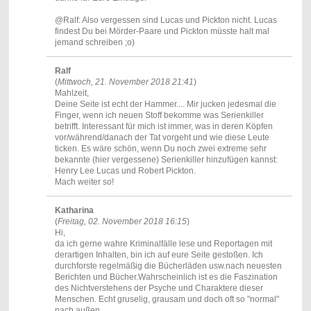
@Ralf: Also vergessen sind Lucas und Pickton nicht. Lucas
findest Du bei Mörder-Paare und Pickton müsste halt mal
jemand schreiben ;o)
Ralf
(
Mittwoch, 21. November 2018 21:41
)
Mahlzeit,
Deine Seite ist echt der Hammer.... Mir jucken jedesmal die
Finger, wenn ich neuen Stoff bekomme was Serienkiller
betrifft. Interessant für mich ist immer, was in deren Köpfen
vor/während/danach der Tat vorgeht und wie diese Leute
ticken. Es wäre schön, wenn Du noch zwei extreme sehr
bekannte (hier vergessene) Serienkiller hinzufügen kannst:
Henry Lee Lucas und Robert Pickton.
Mach weiter so!
Katharina
(
Freitag, 02. November 2018 16:15
)
Hi,
da ich gerne wahre Kriminalfälle lese und Reportagen mit
derartigen Inhalten, bin ich auf eure Seite gestoßen. Ich
durchforste regelmäßig die Bücherläden usw.nach neuesten
Berichten und Bücher.Wahrscheinlich ist es die Faszination
des Nichtverstehens der Psyche und Charaktere dieser
Menschen. Echt gruselig, grausam und doch oft so "normal"
nach außen............