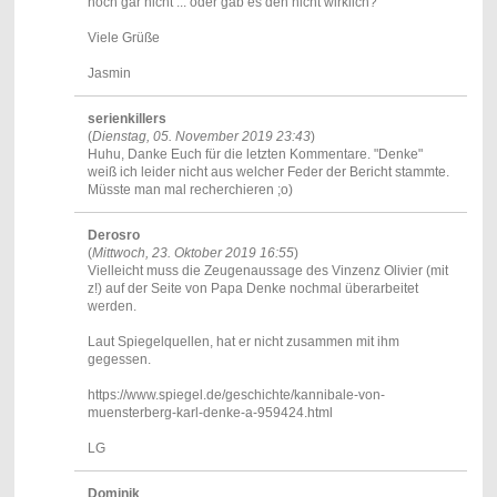
noch gar nicht ... oder gab es den nicht wirklich?
Viele Grüße
Jasmin
serienkillers
(
Dienstag, 05. November 2019 23:43
)
Huhu, Danke Euch für die letzten Kommentare. "Denke"
weiß ich leider nicht aus welcher Feder der Bericht stammte.
Müsste man mal recherchieren ;o)
Derosro
(
Mittwoch, 23. Oktober 2019 16:55
)
Vielleicht muss die Zeugenaussage des Vinzenz Olivier (mit
z!) auf der Seite von Papa Denke nochmal überarbeitet
werden.
Laut Spiegelquellen, hat er nicht zusammen mit ihm
gegessen.
https://www.spiegel.de/geschichte/kannibale-von-
muensterberg-karl-denke-a-959424.html
LG
Dominik