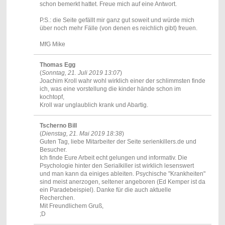
schon bemerkt hattet. Freue mich auf eine Antwort.
P.S.: die Seite gefällt mir ganz gut soweit und würde mich
über noch mehr Fälle (von denen es reichlich gibt) freuen.
MfG Mike
Thomas Egg
(
Sonntag, 21. Juli 2019 13:07
)
Joachim Kroll wahr wohl wirklich einer der schlimmsten finde
ich, was eine vorstellung die kinder hände schon im
kochtopf,
Kroll war unglaublich krank und Abartig.
Tscherno Bill
(
Dienstag, 21. Mai 2019 18:38
)
Guten Tag, liebe Mitarbeiter der Seite serienkillers.de und
Besucher.
Ich finde Eure Arbeit echt gelungen und informativ. Die
Psychologie hinter den Serialkiller ist wirklich lesenswert
und man kann da einiges ableiten. Psychische "Krankheiten"
sind meist anerzogen, seltener angeboren (Ed Kemper ist da
ein Paradebeispiel). Danke für die auch aktuelle
Recherchen.
Mit Freundlichem Gruß,
;D