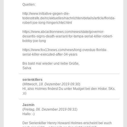
Quellen:
http://www.initiative-gegen-die-
todesstrafe.de/nc/aktuelles/nachrichten/details/article/florida-
robert-joe-long-hingerichtet.html
https://www.abcactionnews.com/news/state/governor-
desantis-signs-death-warrant-for-tampa-serial-killer-robert-
bobby-joe-long
https://www.fox13news.com/news/long-overdue-florida-
serial-killer-executed-after-34-years
Bis bald mal wieder und liebe Grüße,
Salva
serienkillers
(
Mittwoch, 18. Dezember 2019 09:30
)
Hi, also Holmes findest Du unter Mudget bei den Histor. SKs.
;o)
Jasmin
(
Freitag, 06. Dezember 2019 09:31
)
Hallo :-)
Der Serienkiller Henry Howard Holmes erscheint bei euch